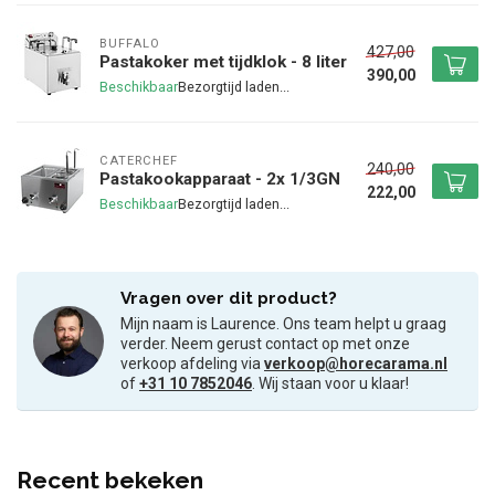
BUFFALO
427,00
Pastakoker met tijdklok - 8 liter
390,00
Beschikbaar
CATERCHEF
240,00
Pastakookapparaat - 2x 1/3GN
222,00
Beschikbaar
Vragen over dit product?
Mijn naam is Laurence. Ons team helpt u graag
verder. Neem gerust contact op met onze
verkoop afdeling via
verkoop@horecarama.nl
of
+31 10 7852046
. Wij staan voor u klaar!
Recent bekeken