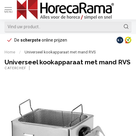
MENU
De
scherpste
online prijzen
Op reke
9.1
Home
/
Universeel kookapparaat met mand RVS
Universeel kookapparaat met mand RVS
CATERCHEF