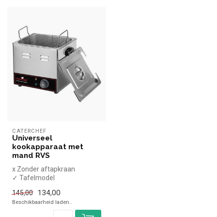
CATERCHEF
Universeel
kookapparaat met
mand RVS
x Zonder aftapkraan
✓ Tafelmodel
✓ 2,6 kW
134,00
145,00
✓ 230 Volt
Beschikbaarheid laden..