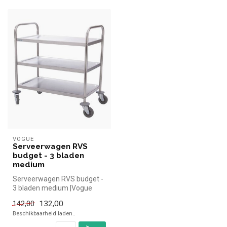
VOGUE
Serveerwagen RVS
budget - 3 bladen
medium
Serveerwagen RVS budget -
3 bladen medium |Vogue
simpel en snel kopen voor in
132,00
142,00
de...
Beschikbaarheid laden..