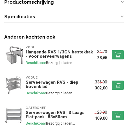
Productomschrijving
Specificaties
Anderen kochten ook
VOGUE
34,70
Hangende RVS 1/3GN bestekbak
- voor serveerwagens
28,65
Beschikbaar
VOGUE
336,00
Serveerwagen RVS - diep
bovenblad
302,00
Beschikbaar
CATERCHEF
120,00
Serveerwagen RVS | 3 Laags |
Flat-pack | 83x50cm
109,00
Beschikbaar