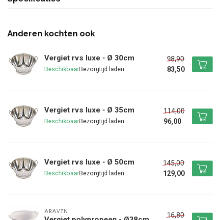
Anderen kochten ook
Vergiet rvs luxe - Ø 30cm
98,90
83,50
Beschikbaar
Vergiet rvs luxe - Ø 35cm
114,00
96,00
Beschikbaar
Vergiet rvs luxe - Ø 50cm
145,00
129,00
Beschikbaar
ARAVEN
16,80
Vergiet polypropeen - Ø38cm