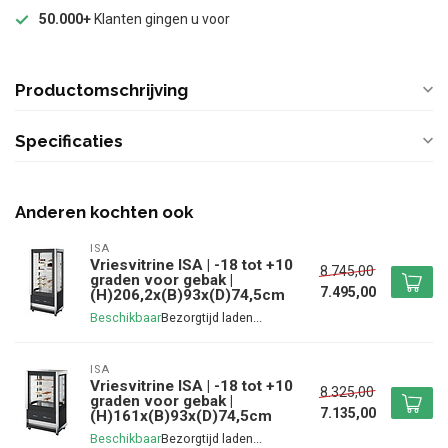
50.000+
Klanten gingen u voor
Productomschrijving
Specificaties
Anderen kochten ook
ISA
Vriesvitrine ISA | -18 tot +10
8.745,00
graden voor gebak |
7.495,00
(H)206,2x(B)93x(D)74,5cm
Beschikbaar
ISA
Vriesvitrine ISA | -18 tot +10
8.325,00
graden voor gebak |
7.135,00
(H)161x(B)93x(D)74,5cm
Beschikbaar