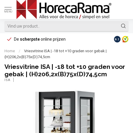
MENU
De
scherpste
online prijzen
Op reke
9.1
Home
/
Vriesvitrine ISA | -18 tot +10 graden voor gebak |
(H)206,2x(B)75x(D)74,5cm
Vriesvitrine ISA | -18 tot +10 graden voor
gebak | (H)206,2x(B)75x(D)74,5cm
ISA