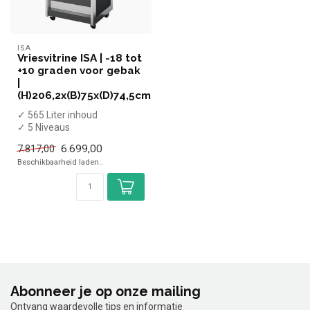
ISA
Vriesvitrine ISA | -18 tot
+10 graden voor gebak
|
(H)206,2x(B)75x(D)74,5cm
✓ 565 Liter inhoud
✓ 5 Niveaus
✓ Geforceerd
6.699,00
7.817,00
✓ -18 tot +10 graden
Beschikbaarheid laden..
✓ Breedte 7...
Abonneer je op onze mailing
Ontvang waardevolle tips en informatie