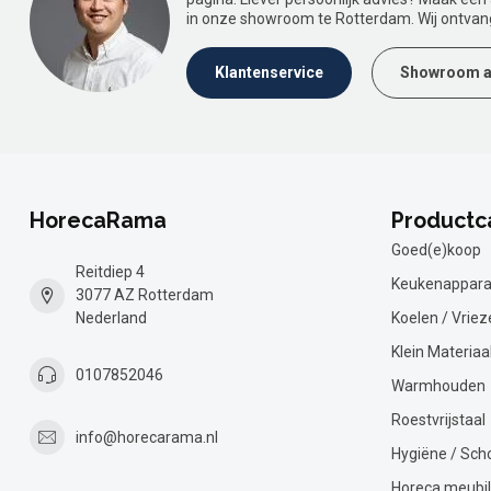
in onze showroom te Rotterdam. Wij ontvan
Klantenservice
Showroom a
HorecaRama
Productc
Goed(e)koop
Reitdiep 4
Keukenappara
3077 AZ Rotterdam
Nederland
Koelen / Vriez
Klein Materiaa
0107852046
Warmhouden
Roestvrijstaal
info@horecarama.nl
Hygiëne / Sc
Horeca meubil