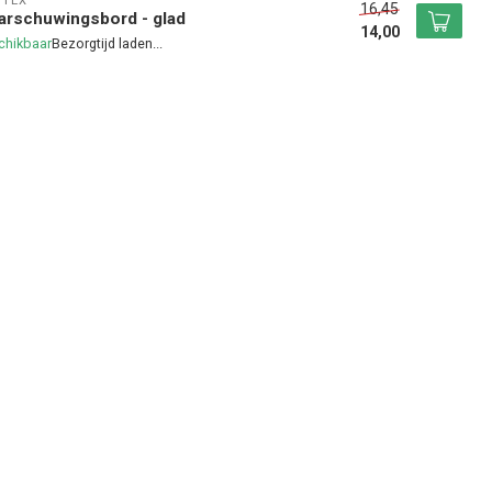
NTEX
16,45
arschuwingsbord - glad
14,00
chikbaar