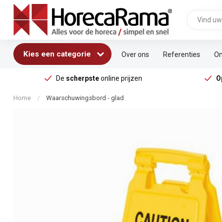
Kies een categorie
Over ons
Referenties
On
De
scherpste
online prijzen
O
Home
/
Waarschuwingsbord - glad