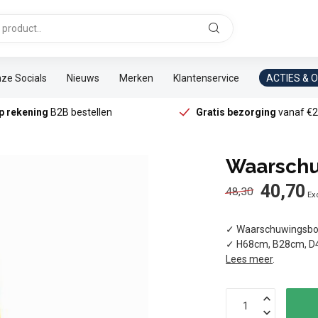
ze Socials
Nieuws
Merken
Klantenservice
ACTIES & 
p rekening
B2B bestellen
Gratis bezorging
vanaf €2
Waarschu
40,70
48,30
Exc
✓ Waarschuwingsbor
✓ H68cm, B28cm, 
Lees meer
.