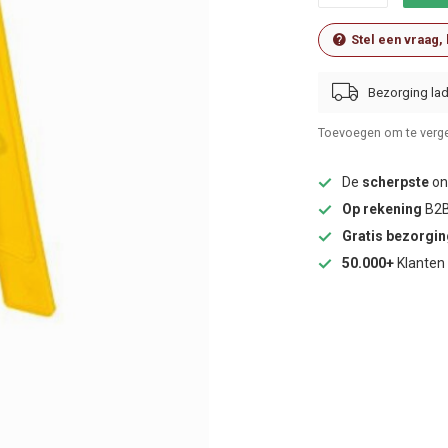
Stel een vraag,
Bezorging lad
Toevoegen om te verge
De
scherpste
onl
Op rekening
B2B
Gratis bezorgi
50.000+
Klanten 