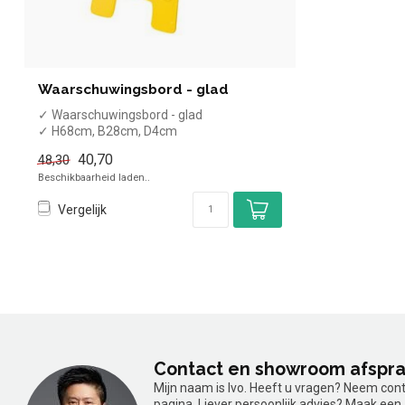
Waarschuwingsbord - glad
✓ Waarschuwingsbord - glad
✓ H68cm, B28cm, D4cm
40,70
48,30
Beschikbaarheid laden..
Vergelijk
Contact en showroom afspr
Mijn naam is Ivo. Heeft u vragen? Neem con
pagina. Liever persoonlijk advies? Maak ee