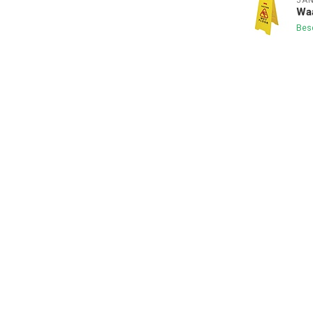
JA
Wa
Bes