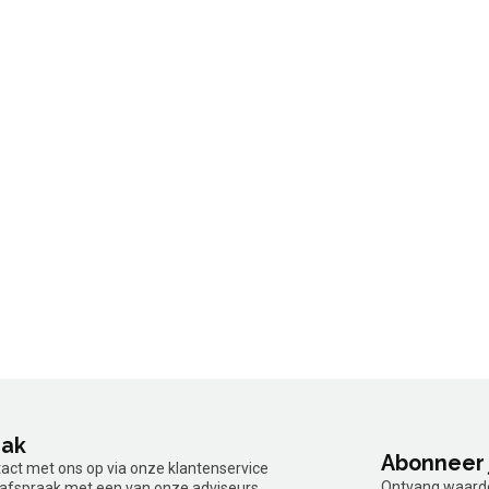
aak
Abonneer 
tact met ons op via onze klantenservice
Ontvang waardev
n afspraak met een van onze adviseurs