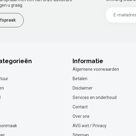
gen u graag.
fspraak
ategorieën
Informatie
Algemene voorwaarden
tuur
Betalen
en
Disclaimer
l
Services en onderhoud
Contact
Over ons
hoonmaak
AVG wet / Privacy
air
Sitemap