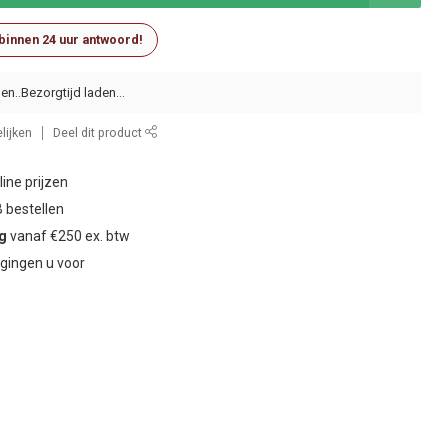
 binnen 24 uur antwoord!
en..
lijken
Deel dit product
ine prijzen
 bestellen
ng
vanaf €250 ex. btw
gingen u voor