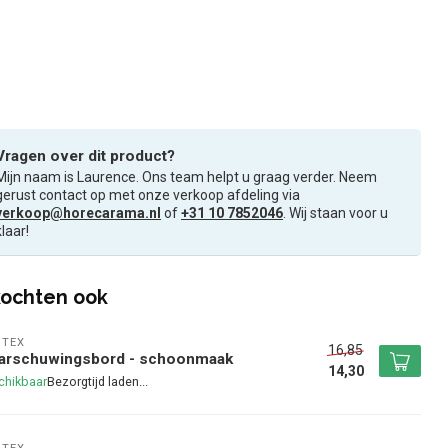
Vragen over dit product?
Mijn naam is Laurence. Ons team helpt u graag verder. Neem
gerust contact op met onze verkoop afdeling via
verkoop@horecarama.nl
of
+31 10 7852046
. Wij staan voor u
klaar!
ochten ook
NTEX
16,85
arschuwingsbord - schoonmaak
14,30
chikbaar