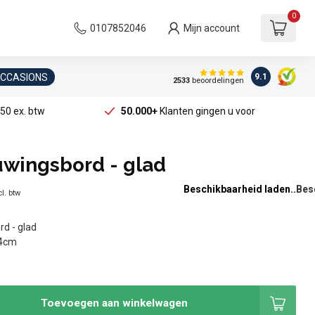
0
0107852046
Mijn account
OCCASIONS
9.1
2533
beoordelingen
50 ex. btw
50.000+
Klanten gingen u voor
wingsbord - glad
Beschikbaarheid laden..
l. btw
d - glad
D4cm
Toevoegen aan winkelwagen