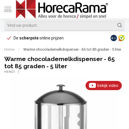
MENU
De
scherpste
online prijzen
Op reke
9.1
Home
/
Warme chocolademelkdispenser - 65 tot 85 graden - 5 liter
Warme chocolademelkdispenser - 65
tot 85 graden - 5 liter
HENDI
bekijk video