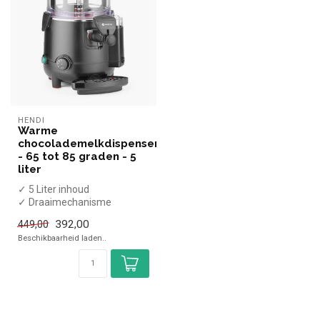
HENDI
Warme
chocolademelkdispenser
- 65 tot 85 graden - 5
liter
✓ 5 Liter inhoud
✓ Draaimechanisme
✓ Enkelwandig
392,00
449,00
Beschikbaarheid laden..