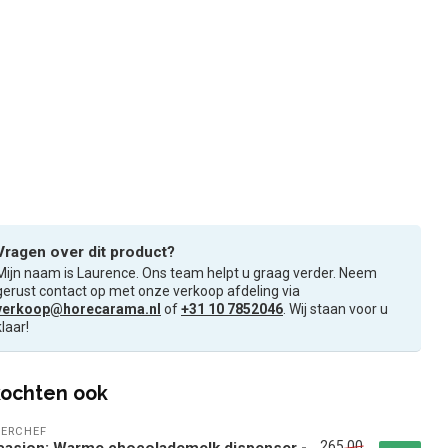
Vragen over dit product?
Mijn naam is Laurence. Ons team helpt u graag verder. Neem
gerust contact op met onze verkoop afdeling via
verkoop@horecarama.nl
of
+31 10 7852046
. Wij staan voor u
klaar!
ochten ook
ERCHEF
265,00
casion: Warme chocolademelk dispenser -