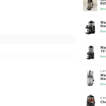
RVS
Bes
War
lite
Bes
War
10 
Bes
CAT
War
lite
Bes
BAR
Ch