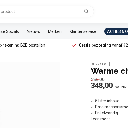
ze Socials
Nieuws
Merken
Klantenservice
ACTIES & 
p rekening
B2B bestellen
Gratis bezorging
vanaf €2
BUFFALO
Warme ch
386,00
348,00
Excl. btw
✓ 5 Liter inhoud
✓ Draaimechanism
✓ Enkelwandig
Lees meer
.