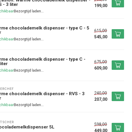
 - 3 liter
199,00
chikbaar
me chocolademelk dispenser - type C - 5
615,00
r
545,00
chikbaar
me chocolademelk dispenser - type C -
675,00
liter
609,00
chikbaar
ERCHEF
240,00
me chocolademelk dispenser - RVS - 3
r
207,00
chikbaar
TSCHER
598,00
ocolademelkdispenser 5L
449,00