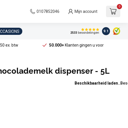
0
0107852046
Mijn account
OCCASIONS
9.1
2533
beoordelingen
50 ex. btw
50.000+
Klanten gingen u voor
ocolademelk dispenser - 5L
Beschikbaarheid laden..
e