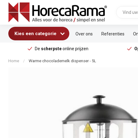
Kies een categorie
Over ons
Referenties
On
De
scherpste
online prijzen
O
Home
/
Warme chocolademelk dispenser - 5L