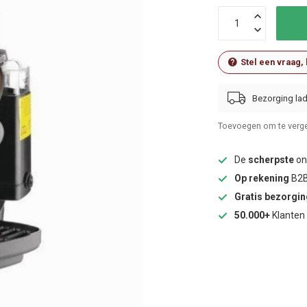
Stel een vraag,
Bezorging lad
Toevoegen om te verge
De
scherpste
onl
Op rekening
B2B
Gratis bezorgi
50.000+
Klanten 