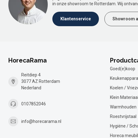
in onze showroom te Rotterdam. Wij ontvan
Klantenservice
Showroom a
HorecaRama
Productc
Goed(e)koop
Reitdiep 4
Keukenappara
3077 AZ Rotterdam
Nederland
Koelen / Vriez
Klein Materiaa
0107852046
Warmhouden
Roestvrijstaal
info@horecarama.nl
Hygiëne / Sc
Horeca meubil