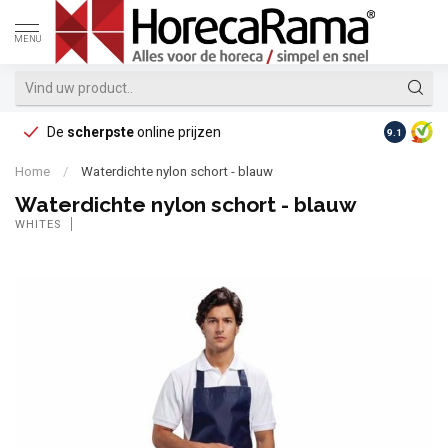
MENU
De
scherpste
online prijzen
Op reke
9.1
Home
/
Waterdichte nylon schort - blauw
Waterdichte nylon schort - blauw
WHITES