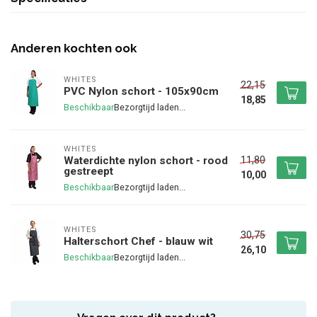
Anderen kochten ook
WHITES
22,15
PVC Nylon schort - 105x90cm
18,85
Beschikbaar
WHITES
11,80
Waterdichte nylon schort - rood
gestreept
10,00
Beschikbaar
WHITES
30,75
Halterschort Chef - blauw wit
26,10
Beschikbaar