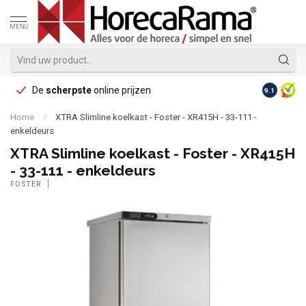
MENU
De
scherpste
online prijzen
Op reke
9.1
Home
/
XTRA Slimline koelkast - Foster - XR415H - 33-111 -
enkeldeurs
XTRA Slimline koelkast - Foster - XR415H
- 33-111 - enkeldeurs
FOSTER