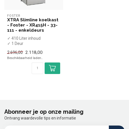
FOSTER
XTRA Slimline koelkast
- Foster - XR415H - 33-
111 - enkeldeurs
✓ 410 Liter inhoud
✓ 1 Deur
✓ +1 tot +4 graden
2.118,00
2.696,00
✓ Geforceerd
Beschikbaarheid laden..
✓ Breedte 60 cm,...
Abonneer je op onze mailing
Ontvang waardevolle tips en informatie