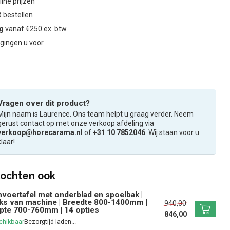
ine prijzen
 bestellen
ng
vanaf €250 ex. btw
gingen u voor
Vragen over dit product?
Mijn naam is Laurence. Ons team helpt u graag verder. Neem
gerust contact op met onze verkoop afdeling via
verkoop@horecarama.nl
of
+31 10 7852046
. Wij staan voor u
klaar!
ochten ook
voertafel met onderblad en spoelbak |
ks van machine | Breedte 800-1400mm |
940,00
pte 700-760mm | 14 opties
846,00
chikbaar