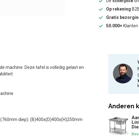
De
scherpste
onl
Op rekening
B2B
Gratis bezorgi
50.000+
Klanten 
e machine. Deze tafel is volledig gelast en
iliteit.
machine
Anderen k
Aan
, (760mm diep): (B)400x(D)400x(H)250mm
Lin
Die
Bes