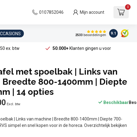
0
0107852046
Mijn account
OCCASIONS
9.1
2533
beoordelingen
50 ex. btw
50.000+
Klanten gingen u voor
fel met spoelbak | Links van
| Breedte 800-1400mm | Diepte
m | 14 opties
00
Beschikbaar
Excl. btw
oelbak | Links van machine | Breedte 800-1400mm | Diepte 700-
RVS simpel en snel kopen voor in de horeca. Overzichtelijk bekijken