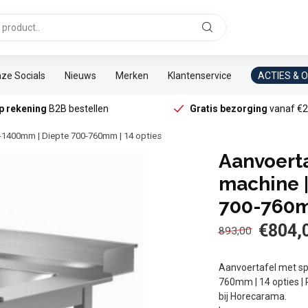
ze Socials
Nieuws
Merken
Klantenservice
ACTIES & 
p rekening
B2B bestellen
Gratis bezorging
vanaf €2
0-1400mm | Diepte 700-760mm | 14 opties
Aanvoerta
machine 
700-760m
€804,
893,00
Aanvoertafel met sp
760mm | 14 opties | 
bij Horecarama.