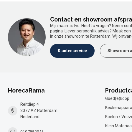
Contact en showroom afspr
Mijn naam is Ivo. Heeft u vragen? Neem con
pagina. Liever persoonlijk advies? Maak ee
in onze showroom te Rotterdam. Wij ontvan
Klantenservice
Showroom a
HorecaRama
Productc
Goed(e)koop
Reitdiep 4
Keukenappara
3077 AZ Rotterdam
Nederland
Koelen / Vriez
Klein Materiaa
0107852046