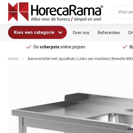
Kies een categorie
Over ons
Referenties
On
De
scherpste
online prijzen
O
Home
/
Aanvoertafel met spoelbak | Links van machine | Breedte 80