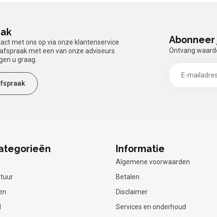
aak
Abonneer 
tact met ons op via onze klantenservice
Ontvang waardev
n afspraak met een van onze adviseurs
gen u graag.
fspraak
ategorieën
Informatie
Algemene voorwaarden
tuur
Betalen
en
Disclaimer
l
Services en onderhoud