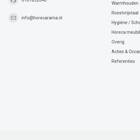
Warmhouden
Roestvrijstaal
info@horecarama.nl
Hygiëne / Sc
Horeca meubil
Overig
Acties & Occa
Referenties