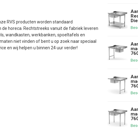
Aan
Rec
Die
 Onze RVS producten worden standaard
Bes
 de horeca. Rechtstreeks vanuit de fabriek leveren
ls, wandkasten, werkbanken, spoeltafels en
ten niet vinden of bent u op zoek naar speciaal
Aan
e en wij helpen u binnen 24 uur verder!
mac
760
Bes
Aan
mac
760
Bes
Aan
mac
760
Bes