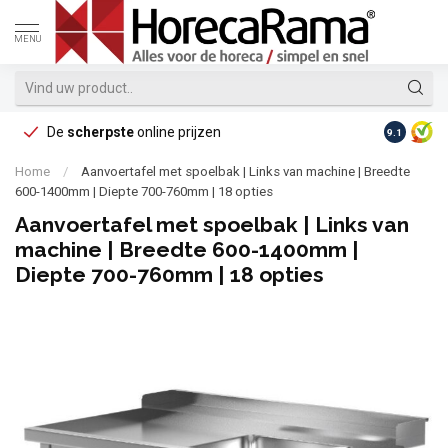
MENU
De
scherpste
online prijzen
Op reke
9.1
Home
/
Aanvoertafel met spoelbak | Links van machine | Breedte
600-1400mm | Diepte 700-760mm | 18 opties
Aanvoertafel met spoelbak | Links van
machine | Breedte 600-1400mm |
Diepte 700-760mm | 18 opties