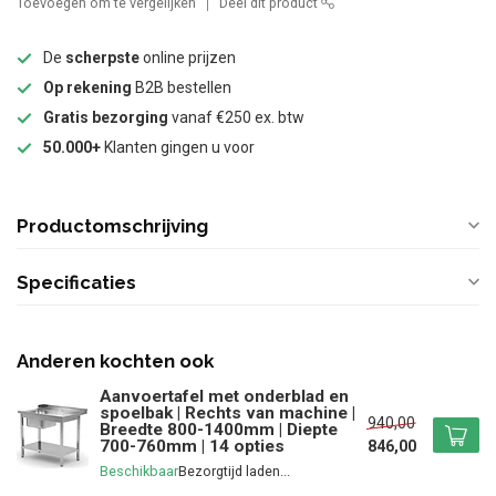
Toevoegen om te vergelijken
Deel dit product
De
scherpste
online prijzen
Op rekening
B2B bestellen
Gratis bezorging
vanaf €250 ex. btw
50.000+
Klanten gingen u voor
Productomschrijving
Specificaties
Anderen kochten ook
Aanvoertafel met onderblad en
spoelbak | Rechts van machine |
940,00
Breedte 800-1400mm | Diepte
700-760mm | 14 opties
846,00
Beschikbaar