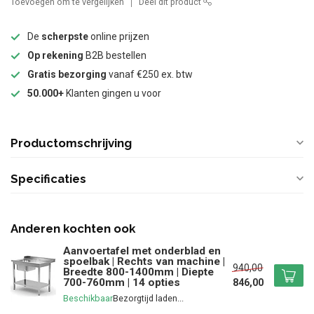
Toevoegen om te vergelijken
Deel dit product
De
scherpste
online prijzen
Op rekening
B2B bestellen
Gratis bezorging
vanaf €250 ex. btw
50.000+
Klanten gingen u voor
Productomschrijving
Specificaties
Anderen kochten ook
Aanvoertafel met onderblad en
spoelbak | Rechts van machine |
940,00
Breedte 800-1400mm | Diepte
700-760mm | 14 opties
846,00
Beschikbaar