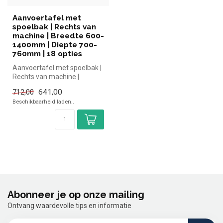
Aanvoertafel met
spoelbak | Rechts van
machine | Breedte 600-
1400mm | Diepte 700-
760mm | 18 opties
Aanvoertafel met spoelbak |
Rechts van machine |
Breedte 600-1400mm |
641,00
712,00
Diepte 700...
Beschikbaarheid laden..
Abonneer je op onze mailing
Ontvang waardevolle tips en informatie