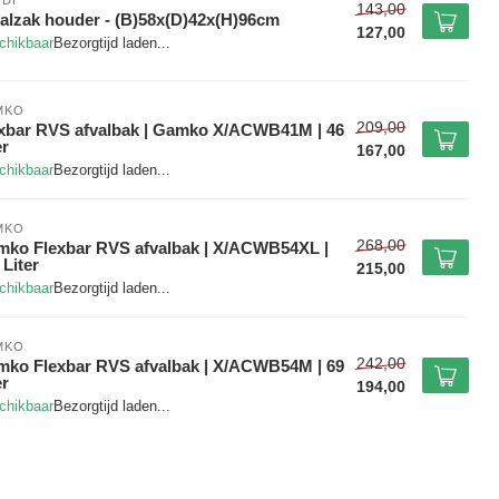
DI
143,00
alzak houder - (B)58x(D)42x(H)96cm
127,00
chikbaar
MKO
209,00
xbar RVS afvalbak | Gamko X/ACWB41M | 46
er
167,00
chikbaar
MKO
268,00
ko Flexbar RVS afvalbak | X/ACWB54XL |
 Liter
215,00
chikbaar
MKO
242,00
ko Flexbar RVS afvalbak | X/ACWB54M | 69
er
194,00
chikbaar