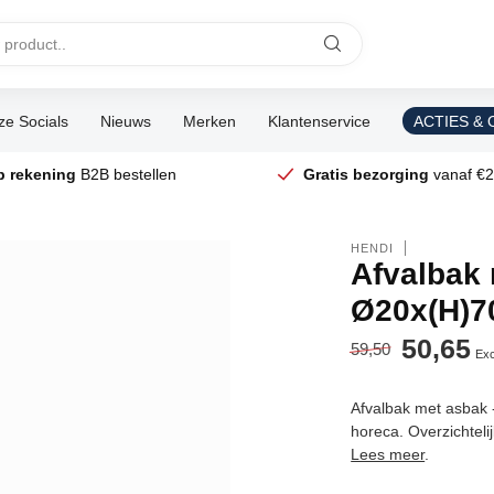
e Socials
Nieuws
Merken
Klantenservice
ACTIES &
p rekening
B2B bestellen
Gratis bezorging
vanaf €2
HENDI
Afvalbak m
Ø20x(H)
50,65
59,50
Exc
Afvalbak met asbak -
horeca. Overzichteli
Lees meer
.