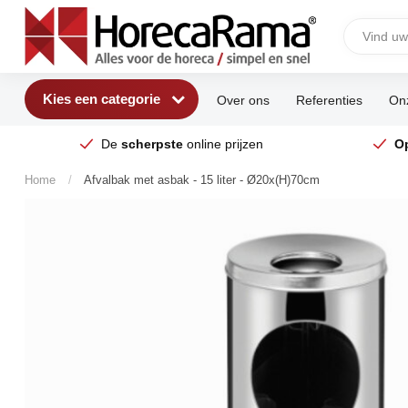
Kies een categorie
Over ons
Referenties
Onz
De
scherpste
online prijzen
O
Home
/
Afvalbak met asbak - 15 liter - Ø20x(H)70cm