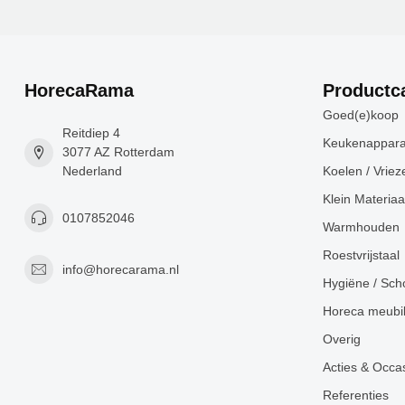
HorecaRama
Productc
Goed(e)koop
Reitdiep 4
Keukenappara
3077 AZ Rotterdam
Nederland
Koelen / Vriez
Klein Materiaa
0107852046
Warmhouden
Roestvrijstaal
info@horecarama.nl
Hygiëne / Sc
Horeca meubil
Overig
Acties & Occa
Referenties