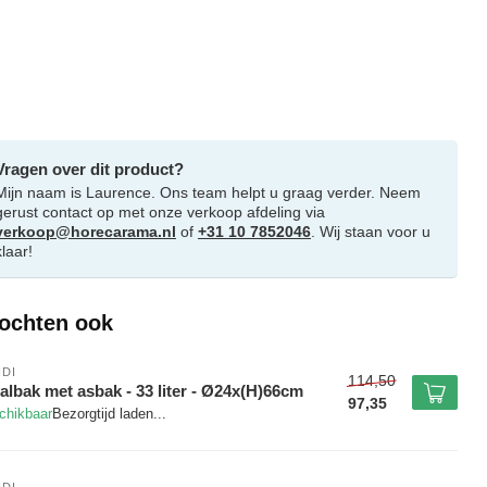
Vragen over dit product?
Mijn naam is Laurence. Ons team helpt u graag verder. Neem
gerust contact op met onze verkoop afdeling via
verkoop@horecarama.nl
of
+31 10 7852046
. Wij staan voor u
klaar!
ochten ook
DI
114,50
albak met asbak - 33 liter - Ø24x(H)66cm
97,35
chikbaar