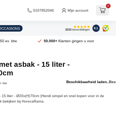
0
0107852046
Mijn account
 OCCASIONS
9.1
2533
beoordelingen
50 ex. btw
50.000+
Klanten gingen u voor
et asbak - 15 liter -
70cm
Beschikbaarheid laden..
l. btw
 15 liter - Ø20x(H)70cm |Hendi simpel en snel kopen voor in de
jk bekijken bij HorecaRama.