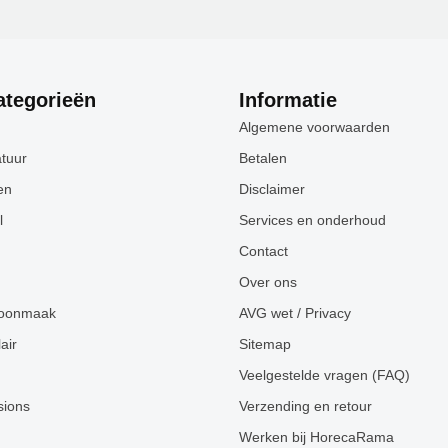
ategorieën
Informatie
Algemene voorwaarden
tuur
Betalen
en
Disclaimer
l
Services en onderhoud
Contact
Over ons
hoonmaak
AVG wet / Privacy
air
Sitemap
Veelgestelde vragen (FAQ)
sions
Verzending en retour
Werken bij HorecaRama