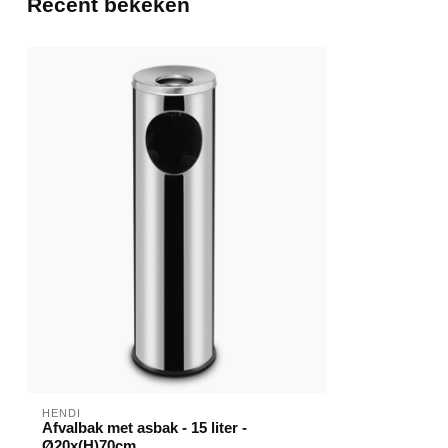
Recent bekeken
HENDI
Afvalbak met asbak - 15 liter -
Ø20x(H)70cm