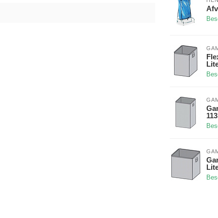
HEN
Afv
Bes
GA
Fle
Lit
Bes
GA
Gam
113
Bes
GA
Gam
Lit
Bes