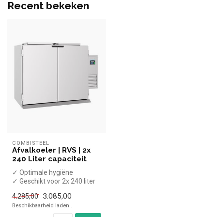
Recent bekeken
COMBISTEEL
Afvalkoeler | RVS | 2x
240 Liter capaciteit
✓ Optimale hygiëne
✓ Geschikt voor 2x 240 liter
containers
3.085,00
4.285,00
✓ Geforceerd
Beschikbaarheid laden..
✓ 230...