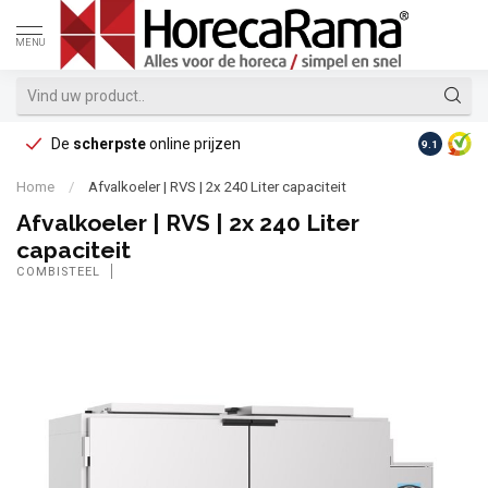
MENU
De
scherpste
online prijzen
Op reke
9.1
Home
/
Afvalkoeler | RVS | 2x 240 Liter capaciteit
Afvalkoeler | RVS | 2x 240 Liter
capaciteit
COMBISTEEL