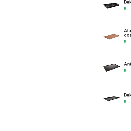
Bak
Bes
Alu
coa
Bes
Ant
Bes
Bak
Bes