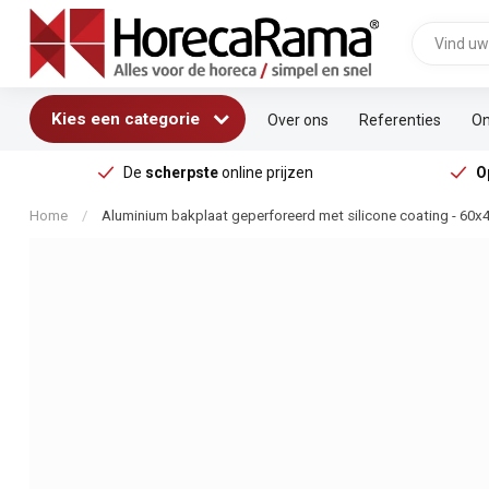
Kies een categorie
Over ons
Referenties
On
De
scherpste
online prijzen
O
Home
/
Aluminium bakplaat geperforeerd met silicone coating - 60