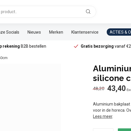
ze Socials
Nieuws
Merken
Klantenservice
ACTIES & 
p rekening
B2B bestellen
Gratis bezorging
vanaf €2
x40cm
Aluminiu
silicone 
43,40
48,20
Exc
Aluminium bakplaat 
voor in de horeca. O
Lees meer
.