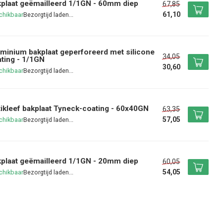
plaat geëmailleerd 1/1GN - 60mm diep
67,85
61,10
chikbaar
minium bakplaat geperforeerd met silicone
34,05
ting - 1/1GN
30,60
chikbaar
ikleef bakplaat Tyneck-coating - 60x40GN
63,35
57,05
chikbaar
plaat geëmailleerd 1/1GN - 20mm diep
60,05
54,05
chikbaar