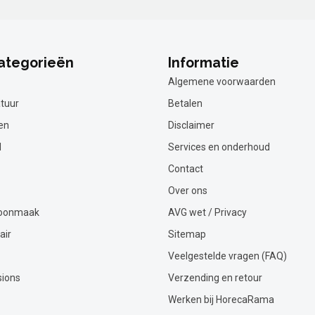
ategorieën
Informatie
Algemene voorwaarden
tuur
Betalen
en
Disclaimer
l
Services en onderhoud
Contact
Over ons
hoonmaak
AVG wet / Privacy
air
Sitemap
Veelgestelde vragen (FAQ)
sions
Verzending en retour
Werken bij HorecaRama