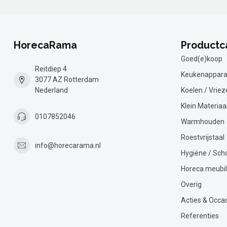
HorecaRama
Productc
Goed(e)koop
Reitdiep 4
Keukenappara
3077 AZ Rotterdam
Nederland
Koelen / Vriez
Klein Materiaa
0107852046
Warmhouden
Roestvrijstaal
info@horecarama.nl
Hygiëne / Sc
Horeca meubil
Overig
Acties & Occa
Referenties