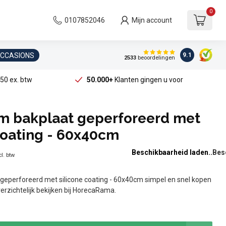
0
0107852046
Mijn account
OCCASIONS
9.1
2533
beoordelingen
50 ex. btw
50.000+
Klanten gingen u voor
m bakplaat geperforeerd met
coating - 60x40cm
Beschikbaarheid laden..
l. btw
geperforeerd met silicone coating - 60x40cm simpel en snel kopen
verzichtelijk bekijken bij HorecaRama.