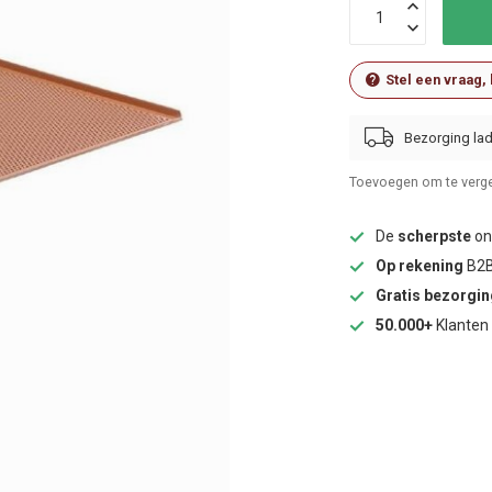
Stel een vraag,
Bezorging lad
Toevoegen om te verge
De
scherpste
onl
Op rekening
B2B
Gratis bezorgi
50.000+
Klanten 