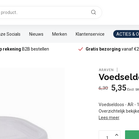
ze Socials
Nieuws
Merken
Klantenservice
ACTIES & 
p rekening
B2B bestellen
Gratis bezorging
vanaf €2
ARAVEN
Voedseld
5,35
6,30
Excl. b
Voedseldoos - AR - 
Overzichtelijk bekij
Lees meer
.