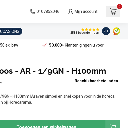
0
0107852046
Mijn account
OCCASIONS
9.1
2533
beoordelingen
50 ex. btw
50.000+
Klanten gingen u voor
oos - AR - 1/9GN - H100mm
Beschikbaarheid laden..
tw
1/9GN - H100mm |Araven simpel en snel kopen voor in de horeca.
ken bij Horecarama.
Toevoegen aan winkelwagen