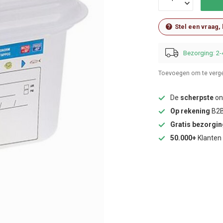
Stel een vraag,
Bezorging: 2-
Toevoegen om te verge
De
scherpste
onl
Op rekening
B2B
Gratis bezorgi
50.000+
Klanten 