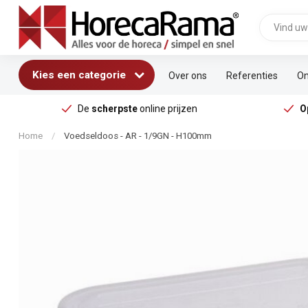
Kies een categorie
Over ons
Referenties
On
De
scherpste
online prijzen
O
Home
/
Voedseldoos - AR - 1/9GN - H100mm