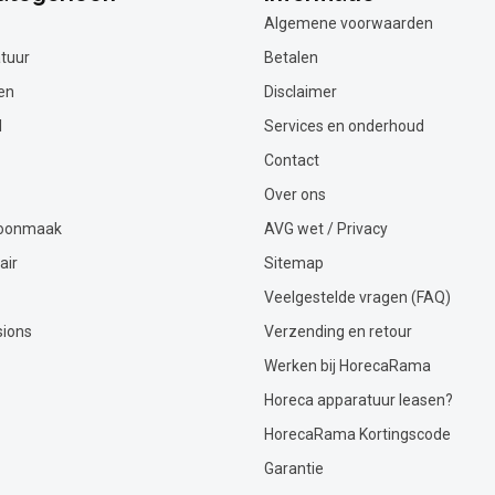
Algemene voorwaarden
tuur
Betalen
en
Disclaimer
l
Services en onderhoud
Contact
Over ons
hoonmaak
AVG wet / Privacy
air
Sitemap
Veelgestelde vragen (FAQ)
sions
Verzending en retour
Werken bij HorecaRama
Horeca apparatuur leasen?
HorecaRama Kortingscode
Garantie