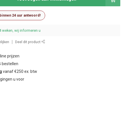
 binnen 24 uur antwoord!
4 weken, wij informeren u
lijken
Deel dit product
ine prijzen
 bestellen
ng
vanaf €250 ex. btw
gingen u voor