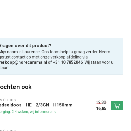
Vragen over dit product?
Mijn naam is Laurence. Ons team helpt u graag verder. Neem
gerust contact op met onze verkoop afdeling via
verkoop@horecarama.nl
of
+31 10 7852046
. Wij staan voor u
klaar!
ochten ook
MÉTICOS
19,80
edseldoos - HE - 2/3GN - H150mm
16,85
rging: 2-4 weken, wij informeren u