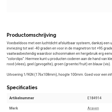
Productomschrijving
Voedseldoos met een luchtdicht afsluitbaar systeem, dankzij een uni
invriezing tot wel -40 graden en voor in de magnetron tot +95 grade
vaatwasbestendig waardoor schoonmaken en hergebruik erg eenvou
''colorclips''. Hiermee kunt u producten coderen aan de hand van 
rood (vlees), geel (gevogelte), groen (groente/fruit) en blauw (vis).
Uitvoering 1/9GN (176x108mm), hoogte 100mm. Goed voor een inhou
Specificaties
Artikelnummer
E184914
Merk
Araven