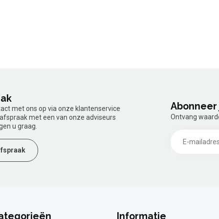
aak
Abonneer 
tact met ons op via onze klantenservice
Ontvang waardev
n afspraak met een van onze adviseurs
gen u graag.
fspraak
ategorieën
Informatie