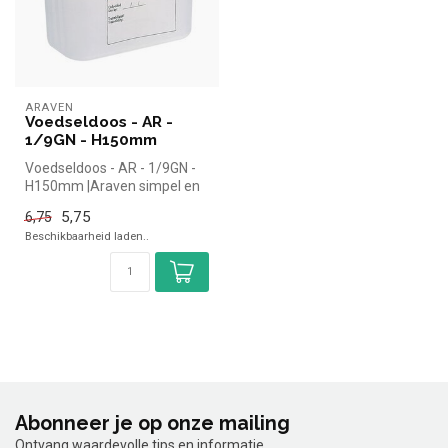
ARAVEN
Voedseldoos - AR -
1/9GN - H150mm
Voedseldoos - AR - 1/9GN -
H150mm |Araven simpel en
snel kopen voor in de
5,75
6,75
horeca...
Beschikbaarheid laden..
Abonneer je op onze mailing
Ontvang waardevolle tips en informatie