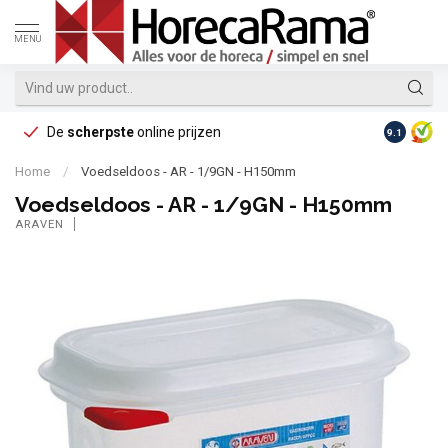
MENU
De
scherpste
online prijzen
Op reke
9.1
Home
/
Voedseldoos - AR - 1/9GN - H150mm
Voedseldoos - AR - 1/9GN - H150mm
ARAVEN