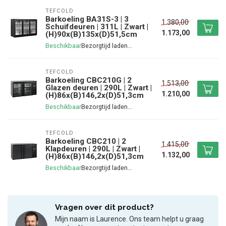
TEFCOLD
Barkoeling BA31S-3 | 3
1.380,00
Schuifdeuren | 311L | Zwart |
1.173,00
(H)90x(B)135x(D)51,5cm
Beschikbaar
TEFCOLD
Barkoeling CBC210G | 2
1.513,00
Glazen deuren | 290L | Zwart |
1.210,00
(H)86x(B)146,2x(D)51,3cm
Beschikbaar
TEFCOLD
Barkoeling CBC210 | 2
1.415,00
Klapdeuren | 290L | Zwart |
1.132,00
(H)86x(B)146,2x(D)51,3cm
Beschikbaar
Vragen over dit product?
Mijn naam is Laurence. Ons team helpt u graag