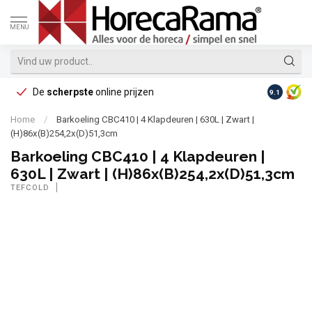
MENU
De
scherpste
online prijzen
Op reke
9.1
Home
/
Barkoeling CBC410 | 4 Klapdeuren | 630L | Zwart |
(H)86x(B)254,2x(D)51,3cm
Barkoeling CBC410 | 4 Klapdeuren |
630L | Zwart | (H)86x(B)254,2x(D)51,3cm
TEFCOLD