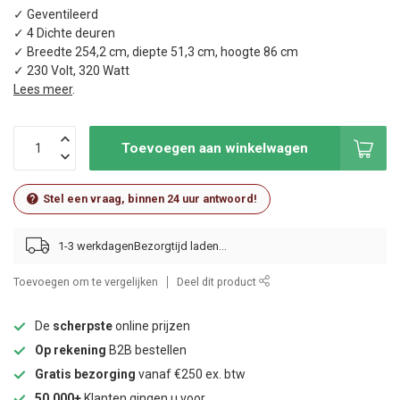
✓ Geventileerd
✓ 4 Dichte deuren
✓ Breedte 254,2 cm, diepte 51,3 cm, hoogte 86 cm
✓ 230 Volt, 320 Watt
Lees meer
.
Toevoegen aan winkelwagen
Stel een vraag, binnen 24 uur antwoord!
1-3 werkdagen
Toevoegen om te vergelijken
Deel dit product
De
scherpste
online prijzen
Op rekening
B2B bestellen
Gratis bezorging
vanaf €250 ex. btw
50.000+
Klanten gingen u voor