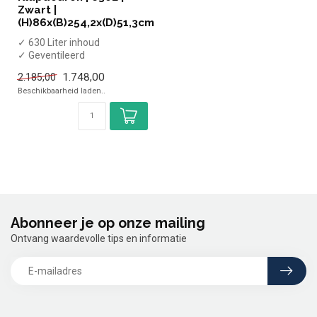
Zwart |
(H)86x(B)254,2x(D)51,3cm
✓ 630 Liter inhoud
✓ Geventileerd
✓ 4 Dichte deuren
1.748,00
2.185,00
✓ Breedte 254,2 cm, diept...
Beschikbaarheid laden..
Abonneer je op onze mailing
Ontvang waardevolle tips en informatie