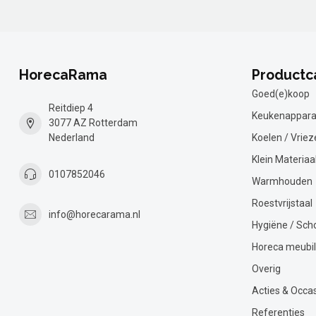
HorecaRama
Productc
Goed(e)koop
Reitdiep 4
Keukenappara
3077 AZ Rotterdam
Nederland
Koelen / Vriez
Klein Materiaa
0107852046
Warmhouden
Roestvrijstaal
info@horecarama.nl
Hygiëne / Sc
Horeca meubil
Overig
Acties & Occa
Referenties