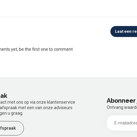
Laat een re
nts yet, be the first one to comment
aak
Abonneer 
tact met ons op via onze klantenservice
Ontvang waardev
n afspraak met een van onze adviseurs
gen u graag.
fspraak