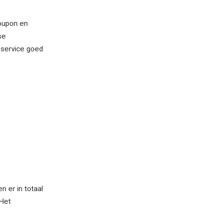
roupon en
se
 service goed
n er in totaal
 Het