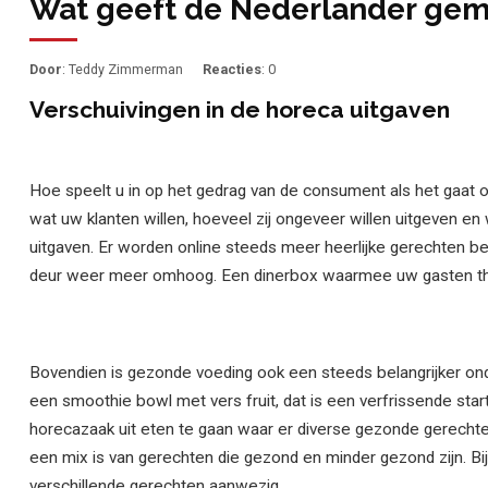
Wat geeft de Nederlander gemi
Door
: Teddy Zimmerman
Reacties
: 0
Verschuivingen in de horeca uitgaven
Hoe speelt u in op het gedrag van de consument als het gaat 
wat uw klanten willen, hoeveel zij ongeveer willen uitgeven e
uitgaven. Er worden online steeds meer heerlijke gerechten be
deur weer meer omhoog. Een dinerbox waarmee uw gasten thuis 
Bovendien is gezonde voeding ook een steeds belangrijker on
een smoothie bowl met vers fruit, dat is een verfrissende star
horecazaak uit eten te gaan waar er diverse gezonde gerechten
een mix is van gerechten die gezond en minder gezond zijn. Bij 
verschillende gerechten aanwezig.