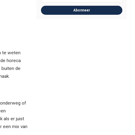
Abonneer
m te weten
n de horeca
 buiten de
maak.
r onderweg of
een
als er juist
er een mix van