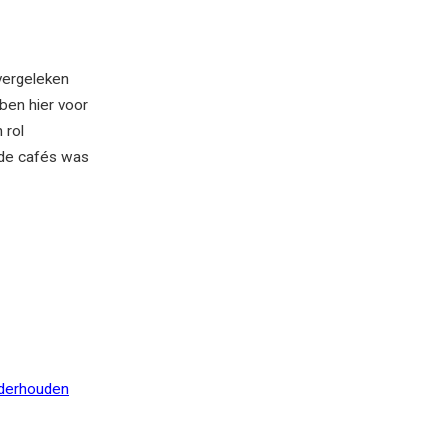
vergeleken
ben hier voor
 rol
j de cafés was
nderhouden