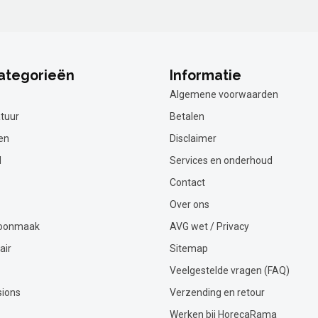
ategorieën
Informatie
Algemene voorwaarden
tuur
Betalen
en
Disclaimer
l
Services en onderhoud
Contact
Over ons
hoonmaak
AVG wet / Privacy
air
Sitemap
Veelgestelde vragen (FAQ)
sions
Verzending en retour
Werken bij HorecaRama