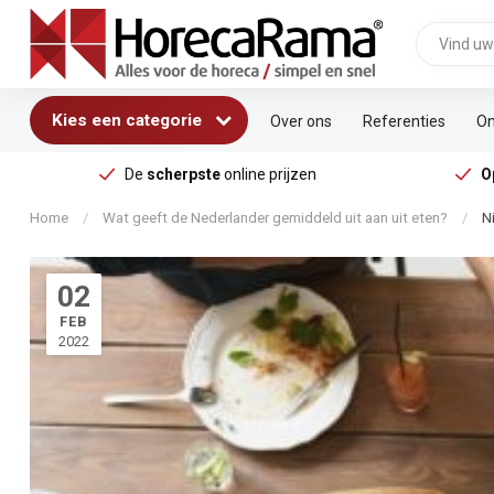
Kies een categorie
Over ons
Referenties
On
De
scherpste
online prijzen
O
Home
/
Wat geeft de Nederlander gemiddeld uit aan uit eten?
/
N
02
FEB
2022