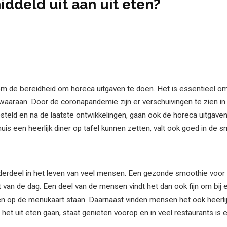
ddeld uit aan uit eten?
om de bereidheid om horeca uitgaven te doen. Het is essentieel o
n waaraan. Door de coronapandemie zijn er verschuivingen te zien i
steld en na de laatste ontwikkelingen, gaan ook de horeca uitgaven
een heerlijk diner op tafel kunnen zetten, valt ook goed in de s
derdeel in het leven van veel mensen. Een gezonde smoothie voo
t van de dag. Een deel van de mensen vindt het dan ook fijn om bij 
 op de menukaart staan. Daarnaast vinden mensen het ook heerlijk 
het uit eten gaan, staat genieten voorop en in veel restaurants is 