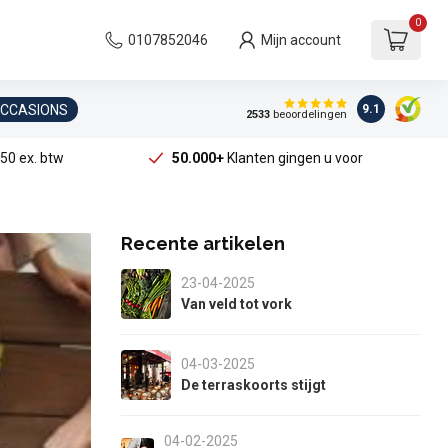
0
0107852046
Mijn account
OCCASIONS
9.1
2533
beoordelingen
50 ex. btw
50.000+
Klanten gingen u voor
Recente artikelen
23-04-2025
Van veld tot vork
04-03-2025
De terraskoorts stijgt
04-02-2025