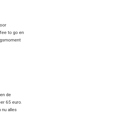
voor
fee to go en
ningsmoment
 en de
er 65 euro.
 nu alles