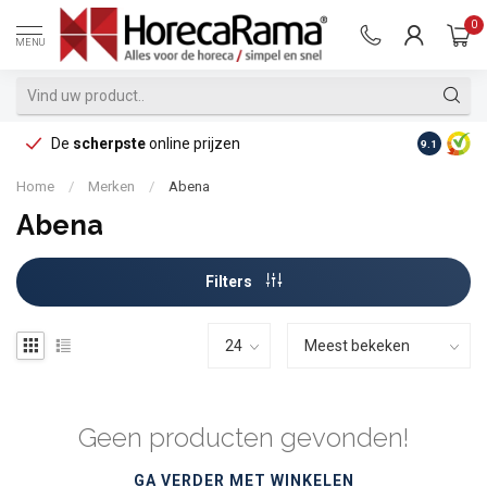
0
MENU
De
scherpste
online prijzen
Op reke
9.1
Home
/
Merken
/
Abena
Abena
Filters
Geen producten gevonden!
GA VERDER MET WINKELEN