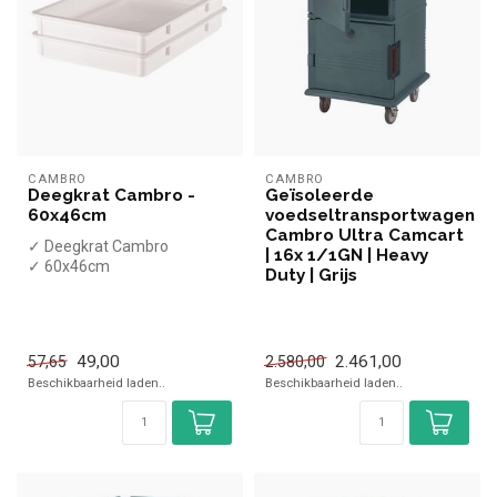
CAMBRO
CAMBRO
Deegkrat Cambro -
Geïsoleerde
60x46cm
voedseltransportwagen
Cambro Ultra Camcart
✓ Deegkrat Cambro
| 16x 1/1GN | Heavy
✓ 60x46cm
Duty | Grijs
49,00
2.461,00
57,65
2.580,00
Beschikbaarheid laden..
Beschikbaarheid laden..