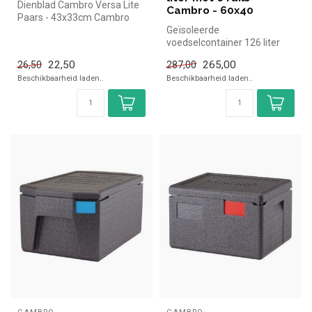
Dienblad Cambro Versa Lite
Cambro - 60x40
Paars - 43x33cm Cambro
simpel en snel kopen voor in
Geïsoleerde
d...
voedselcontainer 126 liter
met 6 rails Cambro - 60x40
22,50
265,00
26,50
287,00
Cambro simpel ...
Beschikbaarheid laden..
Beschikbaarheid laden..