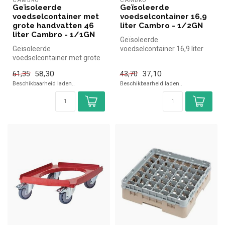
CAMBRO
CAMBRO
Geïsoleerde
Geïsoleerde
voedselcontainer met
voedselcontainer 16,9
grote handvatten 46
liter Cambro - 1/2GN
liter Cambro - 1/1GN
Geïsoleerde
Geïsoleerde
voedselcontainer 16,9 liter
voedselcontainer met grote
Cambro - 1/2GN Cambro
handvatten 46 liter Cambro -
simpel en snel kop...
58,30
37,10
61,35
43,70
1/1GN Cambro...
Beschikbaarheid laden..
Beschikbaarheid laden..