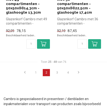
compartimenten -
compartimenten -
50x50x(H)14,3cm -
50x50x(H)22,5cm -
glashoogte 13,3cm
glashoogte 17,4cm
Glazenkorf Cambro met 49
Glazenkorf Cambro met 36
compartimenten -
compartimenten -
50x50x(H)14,3cm -
50x50x(H)22,5cm -
78,15
87,45
92,05
92,10
glashoogte 13,3cm Ca...
glashoogte 17,4cm Ca...
Beschikbaarheid laden..
Beschikbaarheid laden..
Toon
25
-
48
van 76
1
2
3
4
Cambro is gespecialiseerd in presenteer-/ dienbladen en
inpakmaterialen voor transport van producten zoals bijvoorbeeld