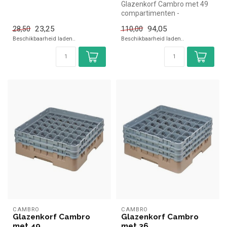
43x33cm Cambro simpel en
Glazenkorf Cambro met 49
snel...
compartimenten -
50x50x(H)22,5cm -
23,25
94,05
28,50
110,00
glashoogte 17,4cm Ca...
Beschikbaarheid laden..
Beschikbaarheid laden..
CAMBRO
CAMBRO
Glazenkorf Cambro
Glazenkorf Cambro
met 49
met 36