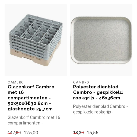
CAMBRO
CAMBRO
Glazenkorf Cambro
Polyester dienblad
met 16
Cambro - gespikkeld
compartimenten -
rookgrijs - 46x36cm
50x50x(H)30,8cm -
Polyester dienblad Cambro -
glashoogte 25,7cm
gespikkeld rookgrijs -
Glazenkorf Cambro met 16
46x36cm Cambro simpel en
compartimenten -
snel...
50x50x(H)30,8cm -
125,00
15,55
147,00
18,30
glashoogte 25,7cm Ca...