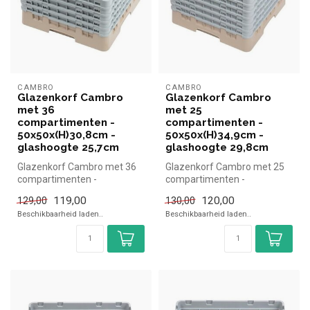
CAMBRO
CAMBRO
Glazenkorf Cambro
Glazenkorf Cambro
met 36
met 25
compartimenten -
compartimenten -
50x50x(H)30,8cm -
50x50x(H)34,9cm -
glashoogte 25,7cm
glashoogte 29,8cm
Glazenkorf Cambro met 36
Glazenkorf Cambro met 25
compartimenten -
compartimenten -
50x50x(H)30,8cm -
50x50x(H)34,9cm -
119,00
120,00
129,00
130,00
glashoogte 25,7cm Ca...
glashoogte 29,8cm Ca...
Beschikbaarheid laden..
Beschikbaarheid laden..