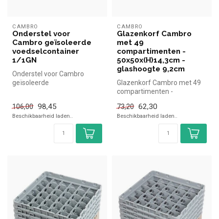
CAMBRO
CAMBRO
Onderstel voor
Glazenkorf Cambro
Cambro geïsoleerde
met 49
voedselcontainer
compartimenten -
1/1GN
50x50x(H)14,3cm -
glashoogte 9,2cm
Onderstel voor Cambro
geïsoleerde
Glazenkorf Cambro met 49
voedselcontainer 1/1GN
compartimenten -
Cambro simpel en snel k...
50x50x(H)14,3cm -
98,45
62,30
106,00
73,20
glashoogte 9,2cm Cam...
Beschikbaarheid laden..
Beschikbaarheid laden..