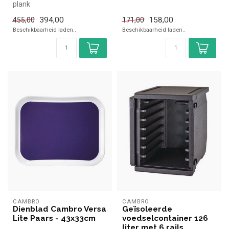
plank
|Simpel en snel kopen voor in
✓ 4 Schappen
de horec...
394,00
158,00
455,00
171,00
✓ Geschikt voor opslag in
Beschikbaarheid laden..
Beschikbaarheid laden..
koelcell...
CAMBRO
CAMBRO
Dienblad Cambro Versa
Geïsoleerde
Lite Paars - 43x33cm
voedselcontainer 126
liter met 6 rails