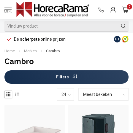
0
MENU
De
scherpste
online prijzen
Op reke
9.1
Home
/
Merken
/
Cambro
Cambro
Filters