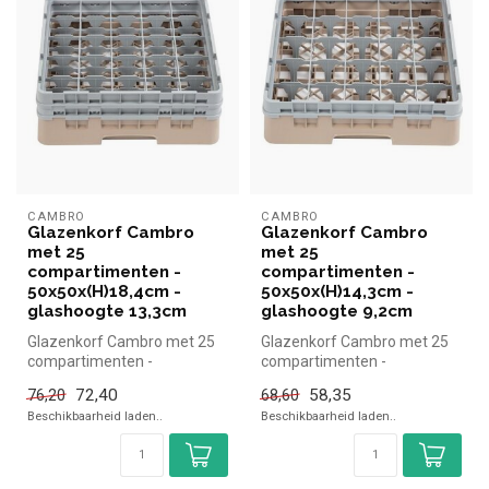
CAMBRO
CAMBRO
Glazenkorf Cambro
Glazenkorf Cambro
met 25
met 25
compartimenten -
compartimenten -
50x50x(H)18,4cm -
50x50x(H)14,3cm -
glashoogte 13,3cm
glashoogte 9,2cm
Glazenkorf Cambro met 25
Glazenkorf Cambro met 25
compartimenten -
compartimenten -
50x50x(H)18,4cm -
50x50x(H)14,3cm -
72,40
58,35
76,20
68,60
glashoogte 13,3cm Ca...
glashoogte 9,2cm Cam...
Beschikbaarheid laden..
Beschikbaarheid laden..