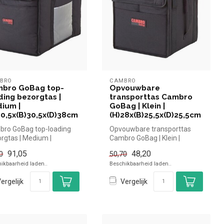
BRO
CAMBRO
bro GoBag top-
Opvouwbare
ding bezorgtas |
transporttas Cambro
ium |
GoBag | Klein |
30,5x(B)30,5x(D)38cm
(H)28x(B)25,5x(D)25,5cm
ro GoBag top-loading
Opvouwbare transporttas
rgtas | Medium |
Cambro GoBag | Klein |
0,5x(B)30,5x(D)38cm
(H)28x(B)25,5x(D)25,5cm
91,05
48,20
0
50,70
ikbaarheid laden..
Beschikbaarheid laden..
ergelijk
Vergelijk