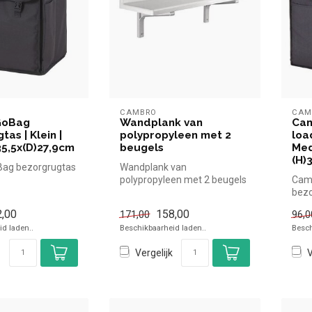
CAMBRO
CAM
GoBag
Wandplank van
Cam
as | Klein |
polypropyleen met 2
loa
35,5x(D)27,9cm
beugels
Med
(H)
ag bezorgrugtas
Wandplank van
polypropyleen met 2 beugels
Camb
5,5x(D)27,9cm
|Simpel en snel kopen voor in
bezo
de horec...
(H)3
,00
158,00
171,00
96,0
d laden..
Beschikbaarheid laden..
Besch
Vergelijk
V