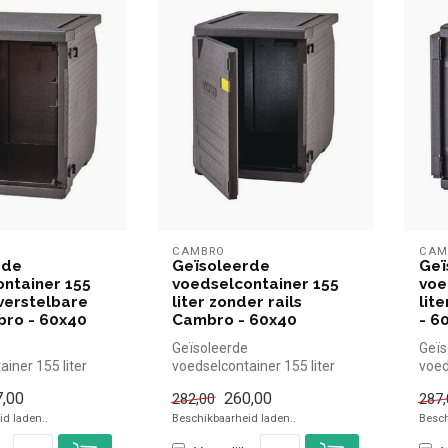
CAMBRO
CAM
rde
Geïsoleerde
Geï
ntainer 155
voedselcontainer 155
voe
 verstelbare
liter zonder rails
lit
bro - 60x40
Cambro - 60x40
- 6
Geïsoleerde
Geïs
iner 155 liter
voedselcontainer 155 liter
voed
bare rails Cambro
zonder rails Cambro - 60x40
met 
,00
260,00
282,00
287,
b...
Cambro simpel...
Camb
d laden..
Beschikbaarheid laden..
Besch