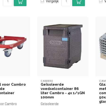
Vergelijk
V
CAMBRO
CAM
l voor Cambro
Geïsoleerde
Gla
rde
voedselcontainer 86
met
ontainer
liter Cambro - 4x 1/1GN
com
100mm
50x
gla
voor Cambro
Geïsoleerde