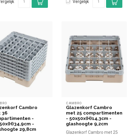
ergelijk
Vergelijk
BRO
CAMBRO
zenkorf Cambro
Glazenkorf Cambro
 36
met 25 compartimenten
partimenten -
- 50x50x(H)14,3cm -
50x(H)34,9cm -
glashoogte 9,2cm
shoogte 29,8cm
Glazenkorf Cambro met 25