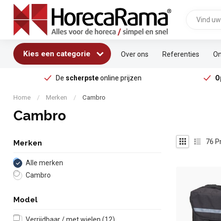
Kies een categorie
Over ons
Referenties
On
De
scherpste
online prijzen
O
Home
/
Merken
/
Cambro
Cambro
76
P
Merken
Alle merken
Cambro
Model
Verrijdbaar / met wielen
(12)