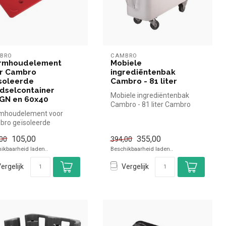
BRO
CAMBRO
rmhoudelement
Mobiele
r Cambro
ingrediëntenbak
soleerde
Cambro - 81 liter
dselcontainer
Mobiele ingrediëntenbak
GN en 60x40
Cambro - 81 liter Cambro
mhoudelement voor
simpel en snel kopen voor in
ro geïsoleerde
de...
selcontainer 1/1GN en
105,00
355,00
00
394,00
0 Cambro s...
ikbaarheid laden..
Beschikbaarheid laden..
ergelijk
Vergelijk