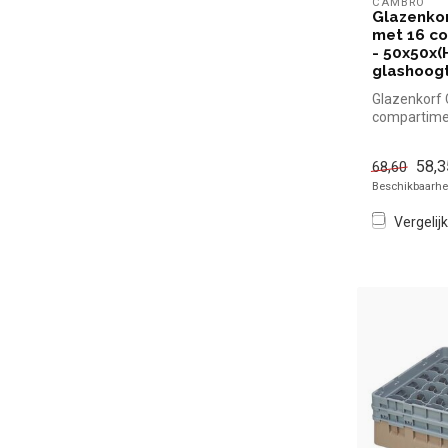
CAMBRO
Glazenko
met 16 c
- 50x50x(
glashoog
Glazenkorf
compartime
50x50x(H)1
glashoogte 
58,3
68,60
Beschikbaarhei
Vergelijk