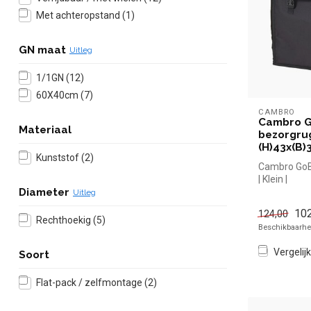
Met achteropstand
(1)
GN maat
Uitleg
1/1GN
(12)
60X40cm
(7)
CAMBRO
Cambro 
Materiaal
bezorgrugt
(H)43x(B)
Kunststof
(2)
Cambro GoB
| Klein |
(H)43x(B)3
Diameter
Uitleg
102
124,00
Rechthoekig
(5)
Beschikbaarhei
Vergelijk
Soort
Flat-pack / zelfmontage
(2)