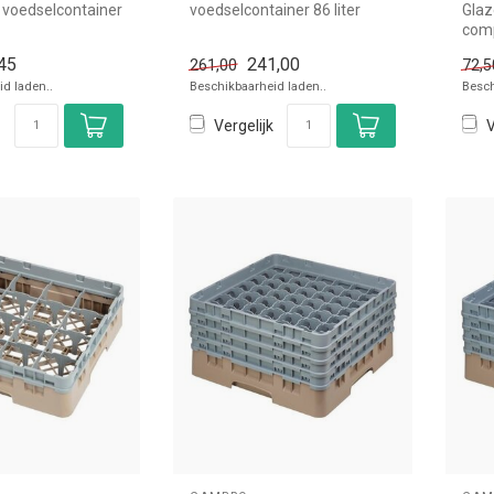
 voedselcontainer
voedselcontainer 86 liter
Glaz
ro simpel en snel
Cambro - 4x 1/1GN 100mm
comp
Cambro simpel en s...
50x5
45
241,00
261,00
72,5
glas
d laden..
Beschikbaarheid laden..
Besch
Vergelijk
V