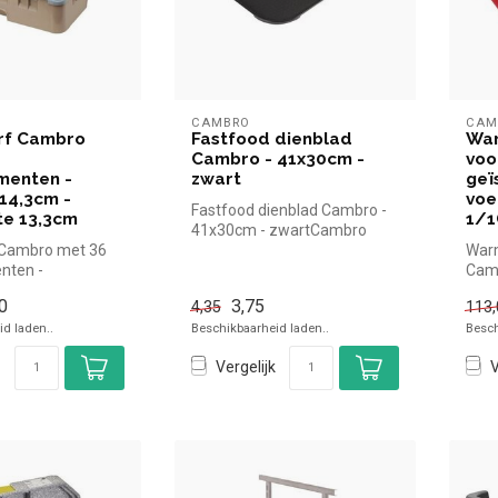
CAMBRO
CAM
rf Cambro
Fastfood dienblad
Wa
Cambro - 41x30cm -
voo
menten -
zwart
geï
14,3cm -
voe
Fastfood dienblad Cambro -
te 13,3cm
1/1
41x30cm - zwartCambro
 Cambro met 36
simpel en snel kopen voor in
War
nten -
de...
Camb
4,3cm -
voed
0
3,75
4,35
113,
13,3cm Ca...
60x4
d laden..
Beschikbaarheid laden..
Besch
Vergelijk
V