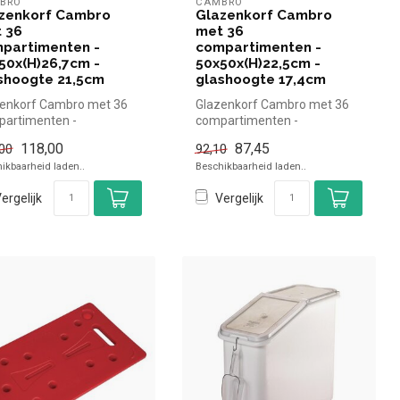
BRO
CAMBRO
zenkorf Cambro
Glazenkorf Cambro
 36
met 36
partimenten -
compartimenten -
50x(H)26,7cm -
50x50x(H)22,5cm -
shoogte 21,5cm
glashoogte 17,4cm
enkorf Cambro met 36
Glazenkorf Cambro met 36
artimenten -
compartimenten -
0x(H)26,7cm -
50x50x(H)22,5cm -
118,00
87,45
00
92,10
hoogte 21,5cm Ca...
glashoogte 17,4cm Ca...
ikbaarheid laden..
Beschikbaarheid laden..
ergelijk
Vergelijk