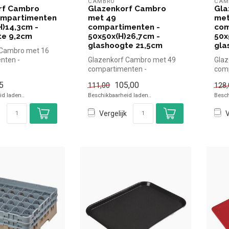
CAMBRO
CAM
rf Cambro
Glazenkorf Cambro
Gla
ompartimenten
met 49
met
H)14,3cm -
compartimenten -
com
te 9,2cm
50x50x(H)26,7cm -
50x
glashoogte 21,5cm
gla
 Cambro met 16
nten -
Glazenkorf Cambro met 49
Glaz
4,3cm -
compartimenten -
comp
9,2cm Cam...
50x50x(H)26,7cm -
50x5
5
105,00
111,00
128,
glashoogte 21,5cm Ca...
glas
d laden..
Beschikbaarheid laden..
Besch
Vergelijk
V