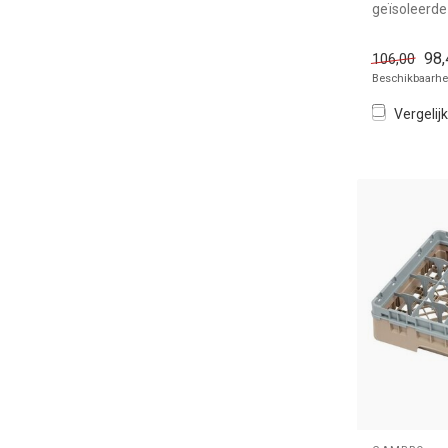
geïsoleerde
1/1GN Camb
k...
98,
106,00
Beschikbaarhei
Vergelijk