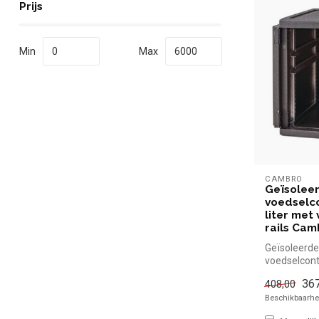
Prijs
Min
Max
CAMBRO
Geïsolee
voedselco
liter met
rails Cam
Geïsoleerde
voedselconta
met verstel
367
408,00
- 60x40 Cam
Beschikbaarhei