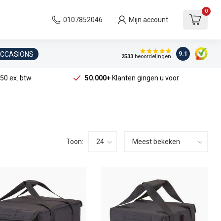
0
0107852046
Mijn account
OCCASIONS
9.1
2533
beoordelingen
50 ex. btw
50.000+
Klanten gingen u voor
Toon: