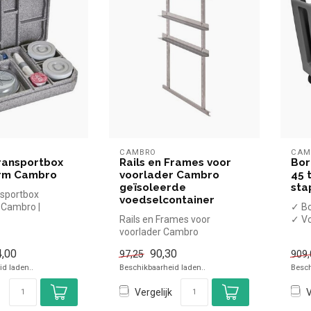
CAMBRO
CAM
ransportbox
Rails en Frames voor
Bor
rm Cambro
voorlader Cambro
45 
geïsoleerde
sta
nsportbox
voedselcontainer
 Cambro |
✓ Bo
el en snel kopen
Rails en Frames voor
✓ Vo
voorlader Cambro
✓ Ho
geïsoleerde
die...
,00
90,30
97,25
909,
voedselcontainerCambro
d laden..
Beschikbaarheid laden..
Besch
simpel ...
Vergelijk
V