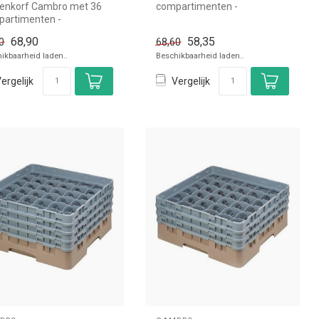
enkorf Cambro met 36
compartimenten -
artimenten -
50x50x(H)14,3cm -
0x(H)34,9cm -
glashoogte 9,2cm Cam...
68,90
58,35
0
68,60
hoogte 29,8cm Ca...
ikbaarheid laden..
Beschikbaarheid laden..
ergelijk
Vergelijk