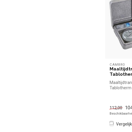
CAMBRO
Maaltijdt
Tablothe
Maaltijdtra
Tablotherm
Cambro simp
voor in de ...
104
112,00
Beschikbaarhei
Vergelijk