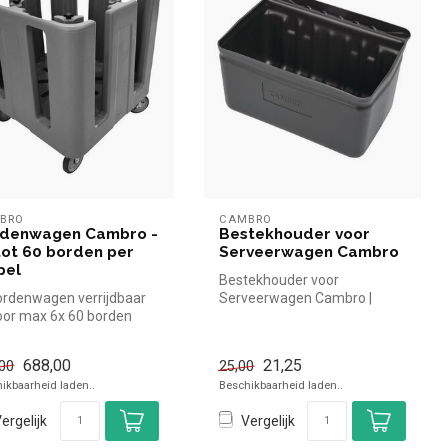
BRO
CAMBRO
denwagen Cambro -
Bestekhouder voor
tot 60 borden per
Serveerwagen Cambro
pel
Bestekhouder voor
rdenwagen verrijdbaar
Serveerwagen Cambro |
or max 6x 60 borden
Cambro simpel en snel kopen
ogte 84, breedte 76,
voor in de h...
688,00
21,25
00
25,00
ikbaarheid laden..
Beschikbaarheid laden..
ergelijk
Vergelijk