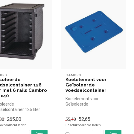
BRO
CAMBRO
soleerde
Koelelement voor
dselcontainer 126
Geïsoleerde
er met 6 rails Cambro
voedselcontainer
0x40
Koelelement voor
oleerde
Geïsoleerde
selcontainer 126 liter
voedselcontainer Cambro
6 rails Cambro - 60x40
simpel en snel kopen voor i...
265,00
52,65
00
55,40
ro simpel ...
ikbaarheid laden..
Beschikbaarheid laden..