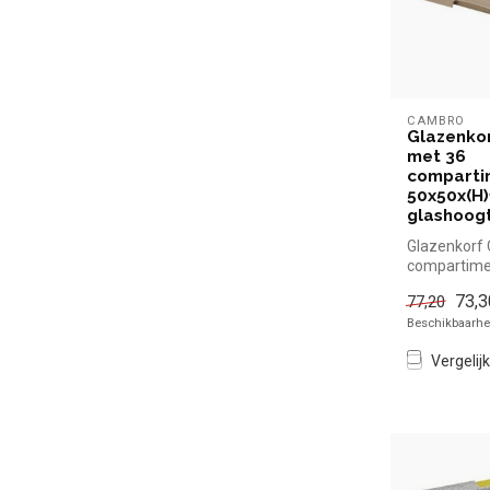
CAMBRO
Glazenko
met 36
comparti
50x50x(H)
glashoog
Glazenkorf
compartime
50x50x(H)1
73,3
77,20
glashoogte 
Beschikbaarhei
Vergelijk