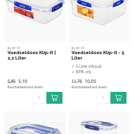
KLIP IT
KLIP IT
Voedseldoos Klip-It |
Voedseldoos Klip-It - 5
2,2 Liter
Liter
✓ 5 Liter inhoud
✓ BPA-vrij
✓ Luchtdicht
5,10
10,05
5,95
11,75
✓ Geschikt voor de
Beschikbaarheid laden..
Beschikbaarheid laden..
magnetron, vaatwa...