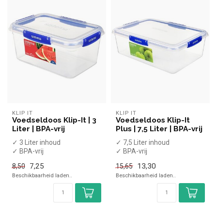
KLIP IT
KLIP IT
Voedseldoos Klip-It | 3
Voedseldoos Klip-It
Liter | BPA-vrij
Plus | 7,5 Liter | BPA-vrij
✓ 3 Liter inhoud
✓ 7,5 Liter inhoud
✓ BPA-vrij
✓ BPA-vrij
✓ Luchtdicht
✓ Luchtdicht
7,25
13,30
8,50
15,65
✓ Geschikt voor de
✓ Geschikt voor de
Beschikbaarheid laden..
Beschikbaarheid laden..
magnetron, vaatwa...
magnetron, vaat...