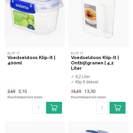
KLIP IT
KLIP IT
Voedseldoos Klip-It |
Voedseldoos Klip-It |
400ml
Ontbijtgranen | 4,2
Liter
✓ 4,2 Liter
✓ Klip It deksel
✓ Luchtdicht
3,10
13,30
3,60
15,65
✓ Hoogte 27,4 cm, breedte
Beschikbaarheid laden..
Beschikbaarheid laden..
22,6 cm, ...