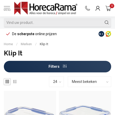
0
MENU
De
scherpste
online prijzen
Op reke
9.1
Home
/
Merken
/
Klip It
Klip It
Filters