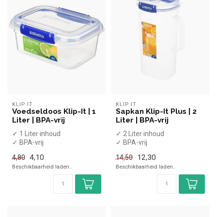
KLIP IT
KLIP IT
Voedseldoos Klip-It | 1
Sapkan Klip-It Plus | 2
Liter | BPA-vrij
Liter | BPA-vrij
✓ 1 Liter inhoud
✓ 2 Liter inhoud
✓ BPA-vrij
✓ BPA-vrij
✓ Luchtdicht
✓ Luchtdicht
4,10
12,30
4,80
14,50
✓ Geschikt voor de
✓ Geschikt voor de
Beschikbaarheid laden..
Beschikbaarheid laden..
magnetron, vaatwa...
vaatwasser en vri...