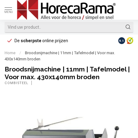
MENU
De
scherpste
online prijzen
Op reke
9.1
Home
/
Broodsnijmachine | 11mm | Tafelmodel | Voor max.
430x140mm broden
Broodsnijmachine | 11mm | Tafelmodel |
Voor max. 430x140mm broden
COMBISTEEL