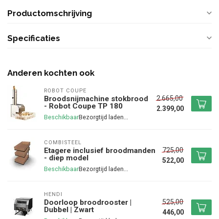
Productomschrijving
Specificaties
Anderen kochten ook
ROBOT COUPE
2.665,00
Broodsnijmachine stokbrood
- Robot Coupe TP 180
2.399,00
Beschikbaar
COMBISTEEL
725,00
Etagere inclusief broodmanden
- diep model
522,00
Beschikbaar
HENDI
525,00
Doorloop broodrooster |
Dubbel | Zwart
446,00