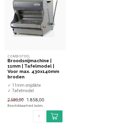
COMBISTEEL
Broodsnijmachine |
11mm | Tafelmodel |
Voor max. 430x140mm
broden
✓ 11mm snijdikte
✓ Tafelmodel
✓ 230 Volt, 370 Watt
1.858,00
2.580,00
Beschikbaarheid laden..