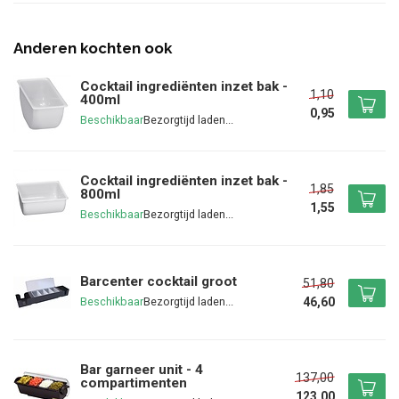
Anderen kochten ook
Cocktail ingrediënten inzet bak -
1,10
400ml
0,95
Beschikbaar
Cocktail ingrediënten inzet bak -
1,85
800ml
1,55
Beschikbaar
Barcenter cocktail groot
51,80
46,60
Beschikbaar
Bar garneer unit - 4
137,00
compartimenten
123,00