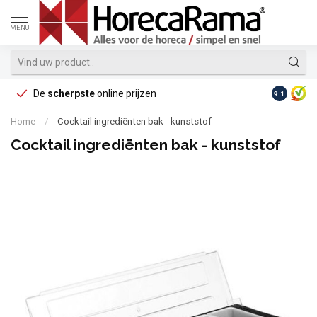
MENU
De
scherpste
online prijzen
Op reke
9.1
Home
/
Cocktail ingrediënten bak - kunststof
Cocktail ingrediënten bak - kunststof