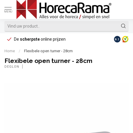
MENU
De
scherpste
online prijzen
Op reke
9.1
Home
/
Flexibele open turner - 28cm
Flexibele open turner - 28cm
DEGLON