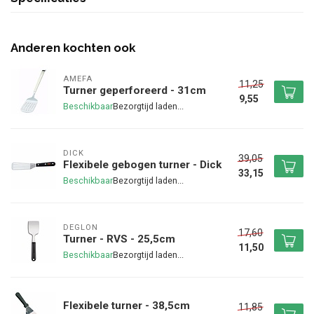
Anderen kochten ook
AMEFA
11,25
Turner geperforeerd - 31cm
9,55
Beschikbaar
DICK
39,05
Flexibele gebogen turner - Dick
33,15
Beschikbaar
DEGLON
17,60
Turner - RVS - 25,5cm
11,50
Beschikbaar
Flexibele turner - 38,5cm
11,85