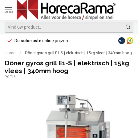
MENU
De
scherpste
online prijzen
Op reke
9.1
Home
/
Döner gyros grill E1-S | elektrisch | 15kg vlees | 340mm hoog
Döner gyros grill E1-S | elektrisch | 15kg
vlees | 340mm hoog
POTIS