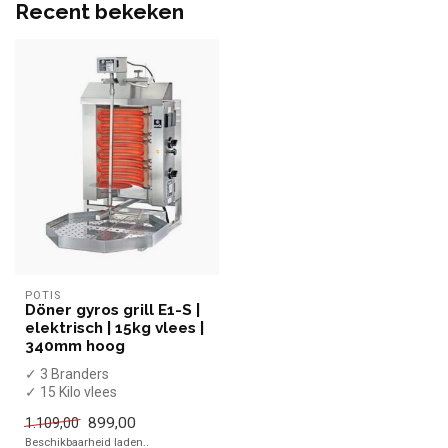
Recent bekeken
POTIS
Döner gyros grill E1-S |
elektrisch | 15kg vlees |
340mm hoog
✓ 3 Branders
✓ 15 Kilo vlees
✓ Motor boven
899,00
1.109,00
✓ 400 Volt
Beschikbaarheid laden..