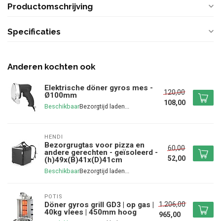
Productomschrijving
Specificaties
Anderen kochten ook
Elektrische döner gyros mes -
120,00
Ø100mm
108,00
Beschikbaar
HENDI
Bezorgrugtas voor pizza en
60,00
andere gerechten - geïsoleerd -
52,00
(h)49x(B)41x(D)41cm
Beschikbaar
POTIS
1.206,00
Döner gyros grill GD3 | op gas |
40kg vlees | 450mm hoog
965,00