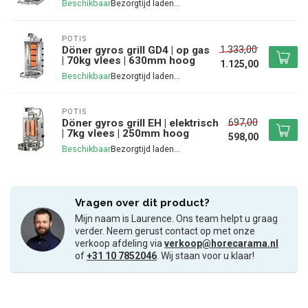
Beschikbaar
POTIS
1.333,00
Döner gyros grill GD4 | op gas
| 70kg vlees | 630mm hoog
1.125,00
Beschikbaar
POTIS
697,00
Döner gyros grill EH | elektrisch
| 7kg vlees | 250mm hoog
598,00
Beschikbaar
Vragen over dit product?
Mijn naam is Laurence. Ons team helpt u graag
verder. Neem gerust contact op met onze
verkoop afdeling via
verkoop@horecarama.nl
of
+31 10 7852046
. Wij staan voor u klaar!