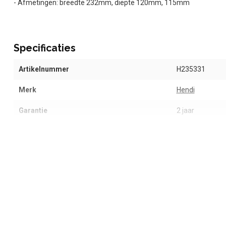
- Afmetingen: breedte 232mm, diepte 120mm, 115mm
Specificaties
Artikelnummer
H235331
Merk
Hendi
Garantie
2 jaar