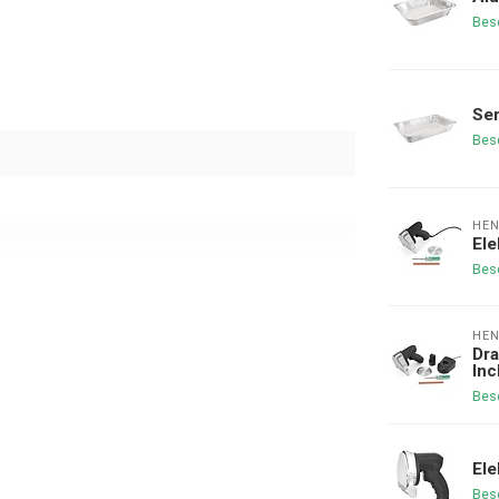
Bes
Ser
Bes
HEN
El
Bes
HEN
Dr
Inc
Bes
El
Bes