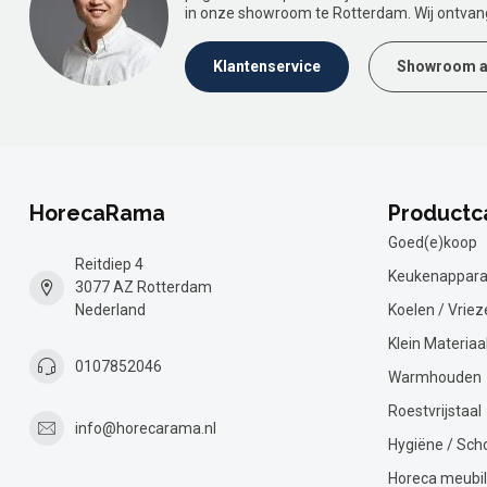
in onze showroom te Rotterdam. Wij ontvan
Klantenservice
Showroom a
HorecaRama
Productc
Goed(e)koop
Reitdiep 4
Keukenappara
3077 AZ Rotterdam
Nederland
Koelen / Vriez
Klein Materiaa
0107852046
Warmhouden
Roestvrijstaal
info@horecarama.nl
Hygiëne / Sc
Horeca meubil