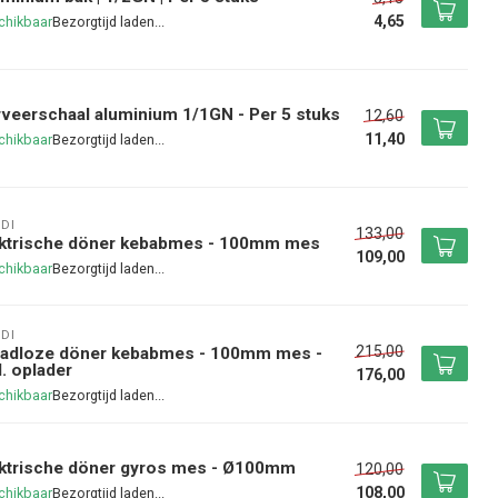
4,65
chikbaar
veerschaal aluminium 1/1GN - Per 5 stuks
12,60
11,40
chikbaar
DI
133,00
ektrische döner kebabmes - 100mm mes
109,00
chikbaar
DI
215,00
aadloze döner kebabmes - 100mm mes -
l. oplader
176,00
chikbaar
ektrische döner gyros mes - Ø100mm
120,00
108,00
chikbaar