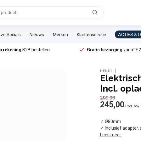
ze Socials
Nieuws
Merken
Klantenservice
ACTIES & 
p rekening
B2B bestellen
Gratis bezorging
vanaf €2
HENDI
Elektris
Incl. opl
299,00
245,00
Excl. btw
✓ Ø80mm
✓ Inclusief adapter,
Lees meer
.