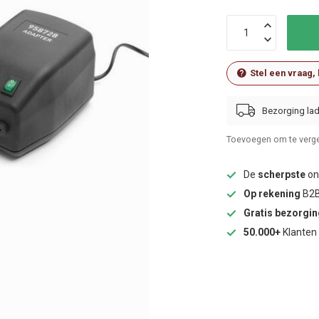
Stel een vraag,
Bezorging lad
Toevoegen om te verge
De
scherpste
onl
Op rekening
B2B
Gratis bezorgi
50.000+
Klanten 