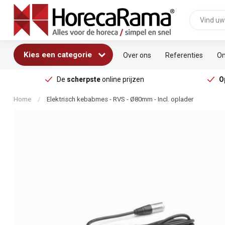
Kies een categorie
Over ons
Referenties
On
De
scherpste
online prijzen
O
Home
/
Elektrisch kebabmes - RVS - Ø80mm - Incl. oplader