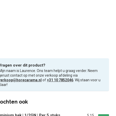
Vragen over dit product?
Mijn naam is Laurence. Ons team helpt u graag verder. Neem
gerust contact op met onze verkoop afdeling via
verkoop@horecarama.nl
of
+31 10 7852046
. Wij staan voor u
klaar!
ochten ook
minium bak | 1/2GN | Per 5 stuks
5,15