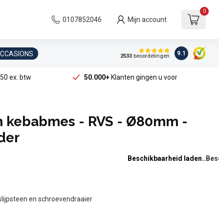
0
0107852046
Mijn account
OCCASIONS
9.1
2533
beoordelingen
50 ex. btw
50.000+
Klanten gingen u voor
ch kebabmes - RVS - Ø80mm -
ader
Beschikbaarheid laden..
 slijpsteen en schroevendraaier