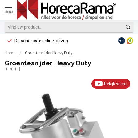
MENU
De
scherpste
online prijzen
Op reke
9.1
Home
/
Groentesnijder Heavy Duty
Groentesnijder Heavy Duty
HENDI
bekijk video