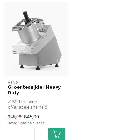
HENDI
Groentesnijder Heavy
Duty
✓ Met messen
x Variabele snelheid
✓ 230 Volt
845,00
995,00
Beschikbaarheid laden..