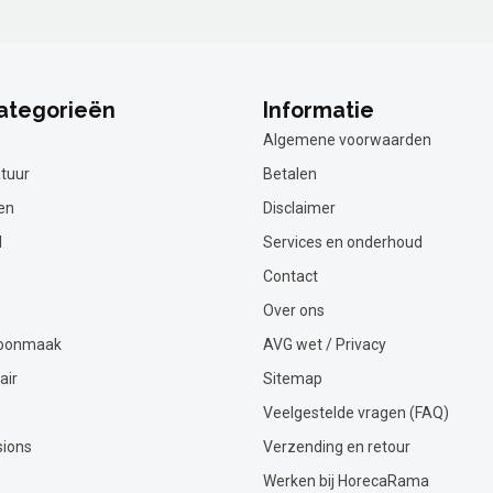
ategorieën
Informatie
Algemene voorwaarden
tuur
Betalen
en
Disclaimer
l
Services en onderhoud
Contact
Over ons
hoonmaak
AVG wet / Privacy
air
Sitemap
Veelgestelde vragen (FAQ)
sions
Verzending en retour
Werken bij HorecaRama