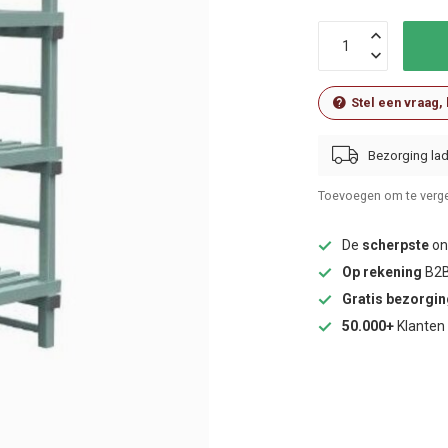
Stel een vraag,
Bezorging lad
Toevoegen om te verge
De
scherpste
onl
Op rekening
B2B
Gratis bezorgi
50.000+
Klanten 