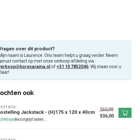
Vragen over dit product?
Mijn naam is Laurence. Ons team helpt u graag verder. Neem
gerust contact op met onze verkoop afdeling via
verkoop@horecarama.nl
of
+31 10 7852046
. Wij staan voor u
klaar!
ochten ook
CKSTACK
560,00
ostelling Jackstack - (H)175 x 120 x 40cm
536,00
chikbaar