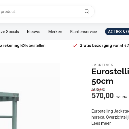
ze Socials
Nieuws
Merken
Klantenservice
ACTIES & 
p rekening
B2B bestellen
Gratis bezorging
vanaf €2
JACKSTACK
Eurostell
50cm
603,00
570,00
Excl. btw
Eurostelling Jacksta
horeca. Overzichteli
Lees meer
.