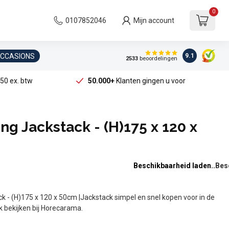
0
0107852046
Mijn account
OCCASIONS
9.1
2533
beoordelingen
50 ex. btw
50.000+
Klanten gingen u voor
ing Jackstack - (H)175 x 120 x
Beschikbaarheid laden..
ck - (H)175 x 120 x 50cm |Jackstack simpel en snel kopen voor in de
jk bekijken bij Horecarama.