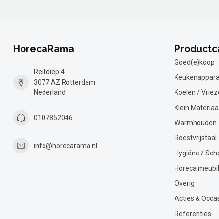
HorecaRama
Productc
Goed(e)koop
Reitdiep 4
Keukenappara
3077 AZ Rotterdam
Nederland
Koelen / Vriez
Klein Materiaa
0107852046
Warmhouden
Roestvrijstaal
info@horecarama.nl
Hygiëne / Sc
Horeca meubil
Overig
Acties & Occa
Referenties