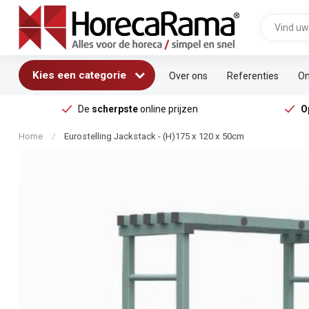
Kies een categorie
Over ons
Referenties
On
De
scherpste
online prijzen
O
Home
/
Eurostelling Jackstack - (H)175 x 120 x 50cm