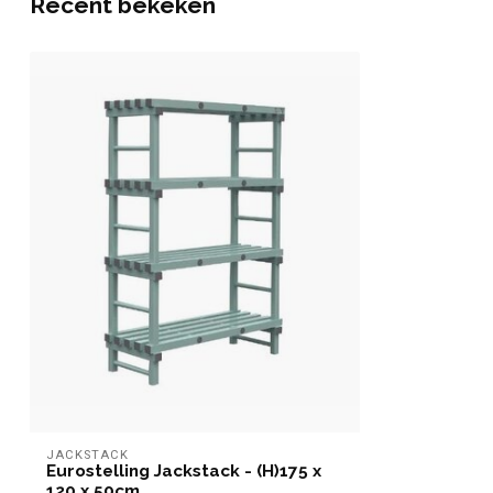
Recent bekeken
JACKSTACK
Eurostelling Jackstack - (H)175 x
120 x 50cm