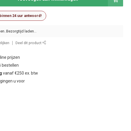
 binnen 24 uur antwoord!
en..
lijken
Deel dit product
ine prijzen
 bestellen
ng
vanaf €250 ex. btw
gingen u voor