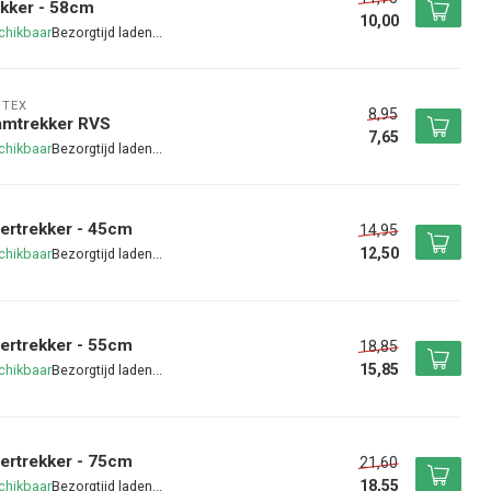
kker - 58cm
10,00
chikbaar
NTEX
8,95
amtrekker RVS
7,65
chikbaar
ertrekker - 45cm
14,95
12,50
chikbaar
ertrekker - 55cm
18,85
15,85
chikbaar
ertrekker - 75cm
21,60
18,55
chikbaar