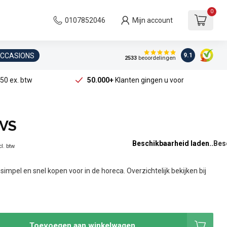
0
0107852046
Mijn account
OCCASIONS
9.1
2533
beoordelingen
50 ex. btw
50.000+
Klanten gingen u voor
RVS
Beschikbaarheid laden..
l. btw
impel en snel kopen voor in de horeca. Overzichtelijk bekijken bij
Toevoegen aan winkelwagen