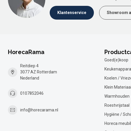
Klantenservice
Showroom a
HorecaRama
Productc
Goed(e)koop
Reitdiep 4
Keukenappara
3077 AZ Rotterdam
Nederland
Koelen / Vriez
Klein Materiaa
0107852046
Warmhouden
Roestvrijstaal
info@horecarama.nl
Hygiëne / Sc
Horeca meubil