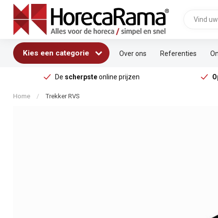
Kies een categorie
Over ons
Referenties
On
De
scherpste
online prijzen
O
Home
/
Trekker RVS