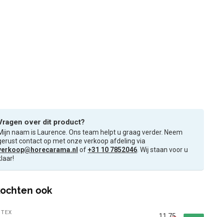
Vragen over dit product?
Mijn naam is Laurence. Ons team helpt u graag verder. Neem
gerust contact op met onze verkoop afdeling via
verkoop@horecarama.nl
of
+31 10 7852046
. Wij staan voor u
klaar!
ochten ook
NTEX
11,75