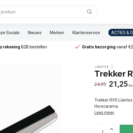
ze Socials
Nieuws
Merken
Klantenservice
ACTIES & 
p rekening
B2B bestellen
Gratis bezorging
vanaf €2
JANTEX
Trekker 
21,25
24,95
Exc
Trekker RVS |Jantex s
Horecarama.
Lees meer
.