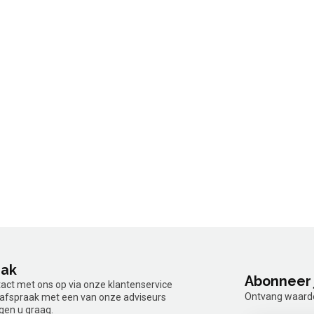
aak
Abonneer 
tact met ons op via onze klantenservice
Ontvang waardev
n afspraak met een van onze adviseurs
gen u graag.