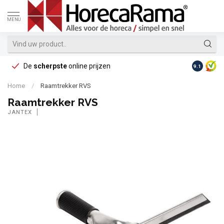
MENU
De
scherpste
online prijzen
Op reke
9.1
Home
/
Raamtrekker RVS
Raamtrekker RVS
JANTEX