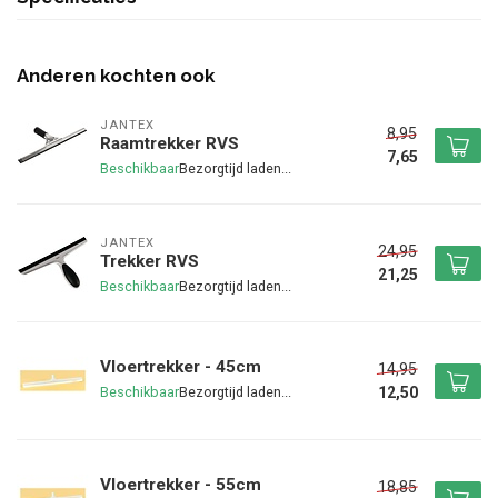
Anderen kochten ook
JANTEX
8,95
Raamtrekker RVS
7,65
Beschikbaar
JANTEX
24,95
Trekker RVS
21,25
Beschikbaar
Vloertrekker - 45cm
14,95
12,50
Beschikbaar
Vloertrekker - 55cm
18,85