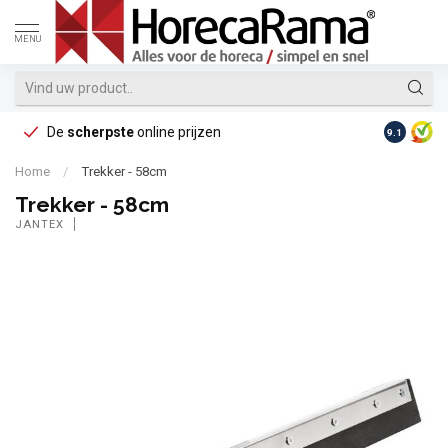
MENU
De
scherpste
online prijzen
Op reke
9.1
Home
/
Trekker - 58cm
Trekker - 58cm
JANTEX