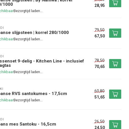
0/1000
28,95
chikbaar
DI
79,50
anse slijpsteen | korrel 280/1000
67,50
chikbaar
DI
78,50
senset 9-delig - Kitchen Line - inclusief
agtas
70,65
chikbaar
KI
60,80
panse RVS santokumes - 17,5cm
51,65
chikbaar
DI
26,50
pans mes Santoku - 16,5cm
24,50