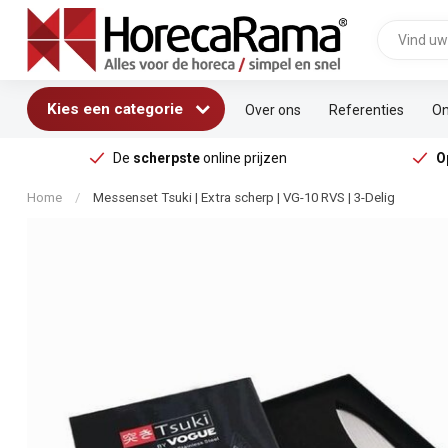
Kies een categorie
Over ons
Referenties
On
De
scherpste
online prijzen
O
Home
/
Messenset Tsuki | Extra scherp | VG-10 RVS | 3-Delig