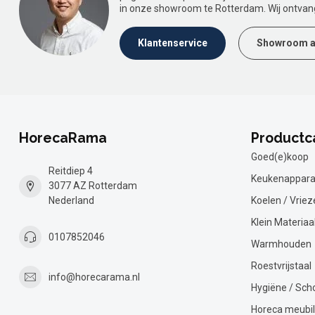
in onze showroom te Rotterdam. Wij ontvan
Klantenservice
Showroom a
HorecaRama
Productc
Goed(e)koop
Reitdiep 4
Keukenappara
3077 AZ Rotterdam
Nederland
Koelen / Vriez
Klein Materiaa
0107852046
Warmhouden
Roestvrijstaal
info@horecarama.nl
Hygiëne / Sc
Horeca meubil