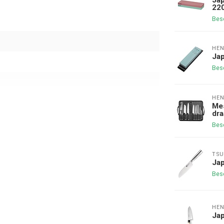
22
Bes
HEN
Jap
Bes
HEN
Mes
dra
Bes
TSU
Ja
Bes
HEN
Ja