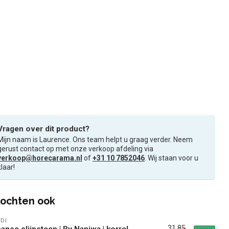
Vragen over dit product?
Mijn naam is Laurence. Ons team helpt u graag verder. Neem
gerust contact op met onze verkoop afdeling via
verkoop@horecarama.nl
of
+31 10 7852046
. Wij staan voor u
klaar!
ochten ook
DI
31,85
anse slijpsteen | By Naniwa | korrel