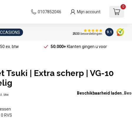
0
0107852046
Mijn account
OCCASIONS
9.1
2533
beoordelingen
50 ex. btw
50.000+
Klanten gingen u voor
 Tsuki | Extra scherp | VG-10
elig
Beschikbaarheid laden..
l. btw
messen
10 RVS