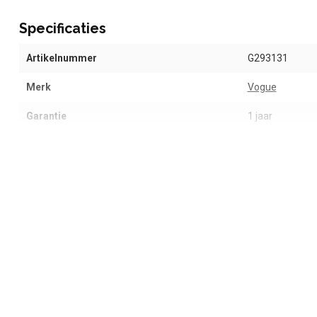
Specificaties
Artikelnummer
G293131
Merk
Vogue
Garantie
1 jaar