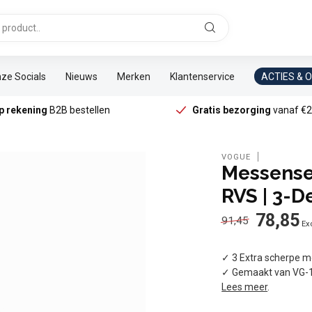
ze Socials
Nieuws
Merken
Klantenservice
ACTIES & 
p rekening
B2B bestellen
Gratis bezorging
vanaf €2
VOGUE
Messenset
RVS | 3-D
78,85
91,45
Exc
✓ 3 Extra scherpe 
✓ Gemaakt van VG-
Lees meer
.