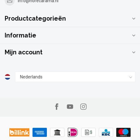
info@horecarama.nl
Productcategorieën
Informatie
Mijn account