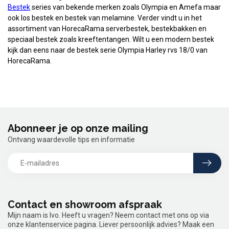
Bestek
series van bekende merken zoals Olympia en Amefa maar
ook los bestek en bestek van melamine. Verder vindt u in het
assortiment van HorecaRama serverbestek, bestekbakken en
speciaal bestek zoals kreeftentangen. Wilt u een modern bestek
kijk dan eens naar de bestek serie Olympia Harley rvs 18/0 van
HorecaRama.
Abonneer je op onze mailing
Ontvang waardevolle tips en informatie
Contact en showroom afspraak
Mijn naam is Ivo. Heeft u vragen? Neem contact met ons op via
onze klantenservice pagina. Liever persoonlijk advies? Maak een