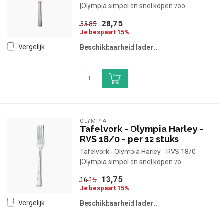
|Olympia simpel en snel kopen voo...
28,75
33,85
Je bespaart 15%
Vergelijk
Beschikbaarheid laden..
OLYMPIA
Tafelvork - Olympia Harley -
RVS 18/0 - per 12 stuks
Tafelvork - Olympia Harley - RVS 18/0
|Olympia simpel en snel kopen vo...
13,75
16,15
Je bespaart 15%
Vergelijk
Beschikbaarheid laden..