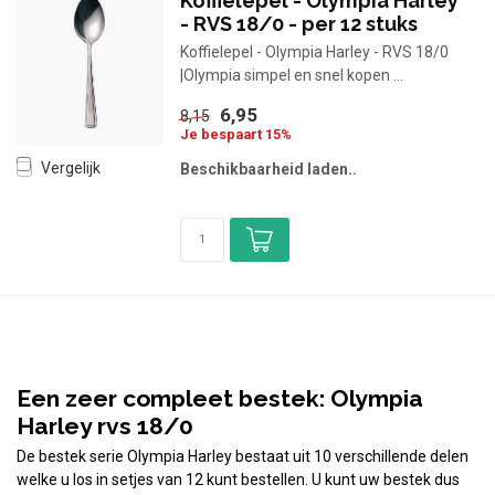
Koffielepel - Olympia Harley
- RVS 18/0 - per 12 stuks
Koffielepel - Olympia Harley - RVS 18/0
|Olympia simpel en snel kopen ...
6,95
8,15
Je bespaart 15%
Vergelijk
Beschikbaarheid laden..
Een zeer compleet bestek: Olympia
Harley rvs 18/0
De bestek serie Olympia Harley bestaat uit 10 verschillende delen
welke u los in setjes van 12 kunt bestellen. U kunt uw bestek dus