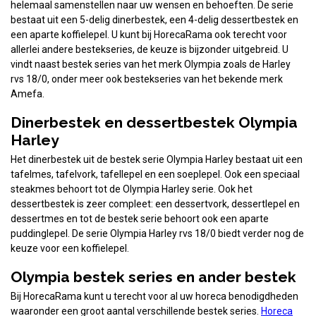
helemaal samenstellen naar uw wensen en behoeften. De serie
bestaat uit een 5-delig dinerbestek, een 4-delig dessertbestek en
een aparte koffielepel. U kunt bij HorecaRama ook terecht voor
allerlei andere bestekseries, de keuze is bijzonder uitgebreid. U
vindt naast bestek series van het merk Olympia zoals de Harley
rvs 18/0, onder meer ook bestekseries van het bekende merk
Amefa.
Dinerbestek en dessertbestek Olympia
Harley
Het dinerbestek uit de bestek serie Olympia Harley bestaat uit een
tafelmes, tafelvork, tafellepel en een soeplepel. Ook een speciaal
steakmes behoort tot de Olympia Harley serie. Ook het
dessertbestek is zeer compleet: een dessertvork, dessertlepel en
dessertmes en tot de bestek serie behoort ook een aparte
puddinglepel. De serie Olympia Harley rvs 18/0 biedt verder nog de
keuze voor een koffielepel.
Olympia bestek series en ander bestek
Bij HorecaRama kunt u terecht voor al uw horeca benodigdheden
waaronder een groot aantal verschillende bestek series.
Horeca