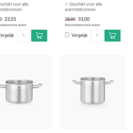
schikt voor alle
✓ Geschikt voor alle
mtebronnen
warmtebronnen
ttebestendige
✓ Hittebestendige
23,55
33,00
0
38,85
dgrepen
handgrepen
ikbaarheid laden..
Beschikbaarheid laden..
nder dekse...
x Zonder dekse...
ergelijk
Vergelijk