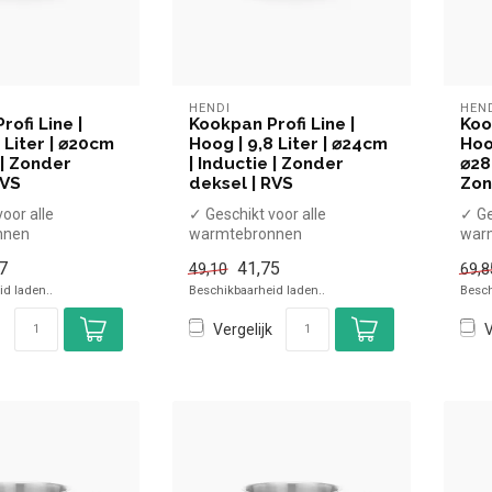
HENDI
HEN
ofi Line |
Kookpan Profi Line |
Koo
 Liter | ⌀20cm
Hoog | 9,8 Liter | ⌀24cm
Hoog
 | Zonder
| Inductie | Zonder
⌀28
RVS
deksel | RVS
Zon
oor alle
✓ Geschikt voor alle
✓ Ge
nnen
warmtebronnen
war
endige
✓ Hittebestendige
✓ Hi
7
41,75
49,10
69,8
n
handgrepen
han
d laden..
Beschikbaarheid laden..
Besch
se...
x Zonder dekse...
x Zo
Vergelijk
V