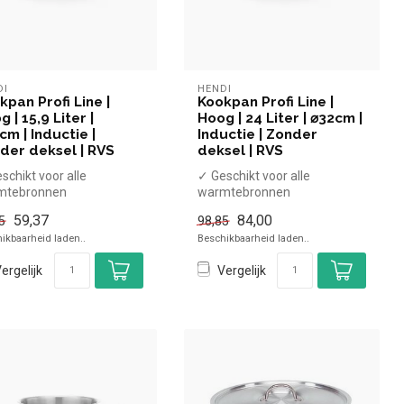
DI
HENDI
kpan Profi Line |
Kookpan Profi Line |
 | 15,9 Liter |
Hoog | 24 Liter | ⌀32cm |
cm | Inductie |
Inductie | Zonder
der deksel | RVS
deksel | RVS
schikt voor alle
✓ Geschikt voor alle
mtebronnen
warmtebronnen
ttebestendige
✓ Hittebestendige
59,37
84,00
5
98,85
dgrepen
handgrepen
ikbaarheid laden..
Beschikbaarheid laden..
nder dekse...
x Zonder dekse...
ergelijk
Vergelijk