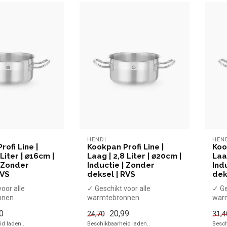
HENDI
HEN
ofi Line |
Kookpan Profi Line |
Koo
 Liter | ⌀16cm |
Laag | 2,8 Liter | ⌀20cm |
Laag
| Zonder
Inductie | Zonder
Ind
RVS
deksel | RVS
dek
oor alle
✓ Geschikt voor alle
✓ Ge
nnen
warmtebronnen
war
endige
✓ Hittebestendige
✓ Hi
0
20,99
24,70
31,4
n
handgrepen
han
d laden..
Beschikbaarheid laden..
Besch
se...
x Zonder dekse...
x Zo