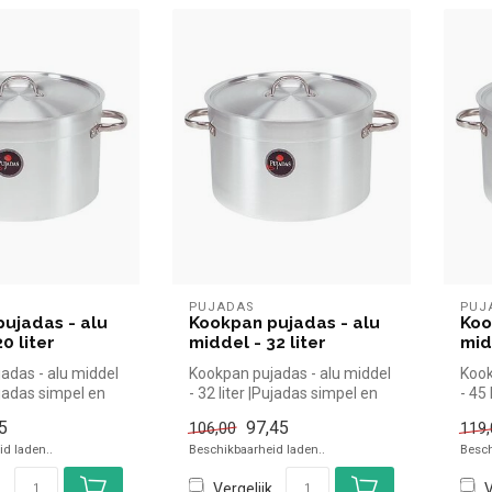
PUJADAS
PUJ
ujadas - alu
Kookpan pujadas - alu
Koo
0 liter
middel - 32 liter
mid
adas - alu middel
Kookpan pujadas - alu middel
Kook
Pujadas simpel en
- 32 liter |Pujadas simpel en
- 45
oor in de...
snel kopen voor in de...
snel
5
97,45
106,00
119,
d laden..
Beschikbaarheid laden..
Besch
Vergelijk
V