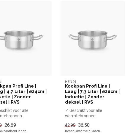
DI
HENDI
kpan Profi Line |
Kookpan Profi Line |
 | 4,7 Liter | ⌀24cm |
Laag | 7,3 Liter | ⌀28cm |
uctie | Zonder
Inductie | Zonder
sel | RVS
deksel | RVS
schikt voor alle
✓ Geschikt voor alle
mtebronnen
warmtebronnen
ttebestendige
✓ Hittebestendige
26,69
36,50
0
42,95
dgrepen
handgrepen
ikbaarheid laden..
Beschikbaarheid laden..
nder dekse...
x Zonder dekse...