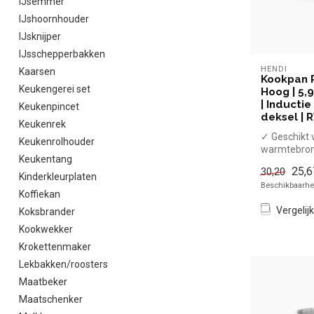
IJsemmer
IJshoornhouder
IJsknijper
IJsschepperbakken
HENDI
Kaarsen
Kookpan Pr
Keukengerei set
Hoog | 5,9
| Inductie
Keukenpincet
deksel | 
Keukenrek
✓ Geschikt v
Keukenrolhouder
warmtebro
Keukentang
✓ Hittebest
25,6
30,20
handgrepe
Kinderkleurplaten
Beschikbaarhei
x Zonder dek
Koffiekan
Vergelijk
Koksbrander
Kookwekker
Krokettenmaker
Lekbakken/roosters
Maatbeker
Maatschenker