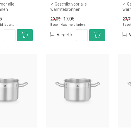
oor alle
✓ Geschikt voor alle
✓ Ge
nnen
warmtebronnen
war
endige
✓ Hittebestendige
✓ Hi
5
17,05
20,05
27,7
n
handgrepen
han
d laden..
Beschikbaarheid laden..
Besch
se...
x Zonder dekse...
x Zo
Vergelijk
V