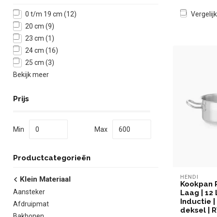
Vergelijk
0 t/m 19 cm
(12)
20 cm
(9)
23 cm
(1)
24 cm
(16)
25 cm
(3)
Bekijk meer
Prijs
Min
Max
Productcategorieën
HENDI
Klein Materiaal
Kookpan Pr
Aansteker
Laag | 12 
Inductie 
Afdruipmat
deksel | 
Bakbonen