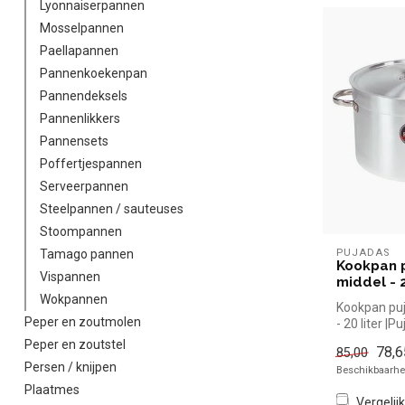
Lyonnaiserpannen
Mosselpannen
Paellapannen
Pannenkoekenpan
Pannendeksels
Pannenlikkers
Pannensets
Poffertjespannen
Serveerpannen
Steelpannen / sauteuses
Stoompannen
PUJADAS
Tamago pannen
Kookpan p
Vispannen
middel - 2
Wokpannen
Kookpan puj
Peper en zoutmolen
- 20 liter |
snel kopen v
Peper en zoutstel
78,6
85,00
Persen / knijpen
Beschikbaarhei
Plaatmes
Vergelijk