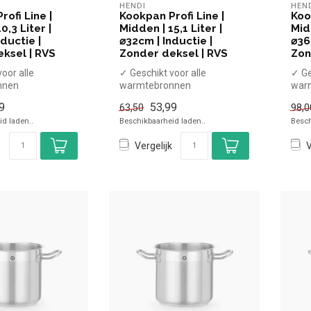
HENDI
HEN
ofi Line |
Kookpan Profi Line |
Koo
0,3 Liter |
Midden | 15,1 Liter |
Midd
ductie |
⌀32cm | Inductie |
⌀36
ksel | RVS
Zonder deksel | RVS
Zon
oor alle
✓ Geschikt voor alle
✓ Ge
nnen
warmtebronnen
war
endige
✓ Hittebestendige
✓ Hi
9
53,99
63,50
98,0
n
handgrepen
han
d laden..
Beschikbaarheid laden..
Besch
se...
x Zonder dekse...
x Zo
Vergelijk
V