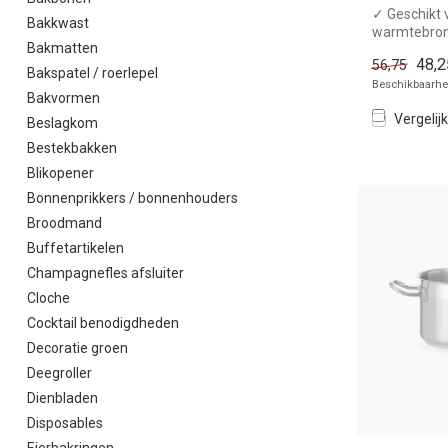
✓ Geschikt v
Bakkwast
warmtebro
Bakmatten
✓ Hittebest
48,2
56,75
handgrepe
Bakspatel / roerlepel
Beschikbaarhei
x Zonder dek
Bakvormen
Vergelijk
Beslagkom
Bestekbakken
Blikopener
Bonnenprikkers / bonnenhouders
Broodmand
Buffetartikelen
Champagnefles afsluiter
Cloche
Cocktail benodigdheden
Decoratie groen
Deegroller
Dienbladen
Disposables