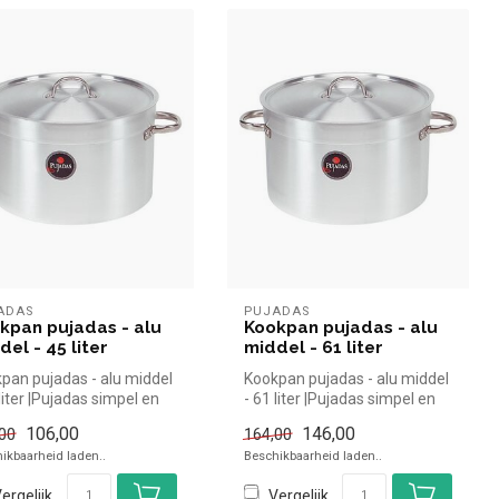
ADAS
PUJADAS
kpan pujadas - alu
Kookpan pujadas - alu
del - 45 liter
middel - 61 liter
pan pujadas - alu middel
Kookpan pujadas - alu middel
 liter |Pujadas simpel en
- 61 liter |Pujadas simpel en
 kopen voor in de...
snel kopen voor in de...
106,00
146,00
00
164,00
ikbaarheid laden..
Beschikbaarheid laden..
ergelijk
Vergelijk