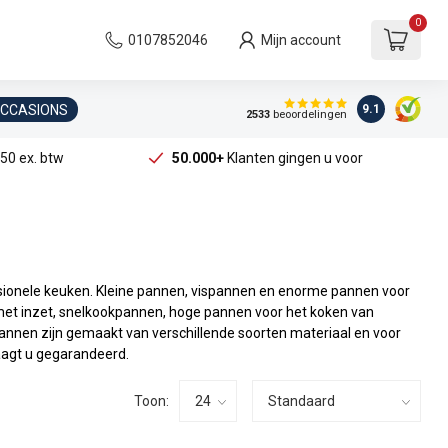
0
0107852046
Mijn account
OCCASIONS
9.1
2533
beoordelingen
50 ex. btw
50.000+
Klanten gingen u voor
ionele keuken. Kleine pannen, vispannen en enorme pannen voor
 met inzet, snelkookpannen, hoge pannen voor het koken van
annen zijn gemaakt van verschillende soorten materiaal en voor
aagt u gegarandeerd.
Toon: