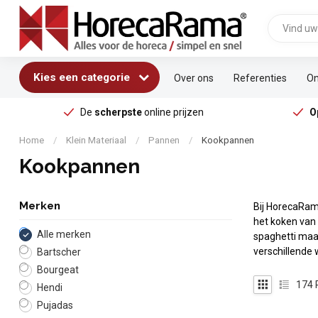
Kies een categorie
Over ons
Referenties
On
De
scherpste
online prijzen
O
Home
/
Klein Materiaal
/
Pannen
/
Kookpannen
Kookpannen
Merken
Bij HorecaRam
het koken van
Alle merken
spaghetti maa
verschillende
Bartscher
Bourgeat
174
Hendi
Pujadas