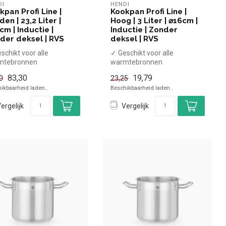
DI
HENDI
kpan Profi Line |
Kookpan Profi Line |
en | 23,2 Liter |
Hoog | 3 Liter | ⌀16cm |
cm | Inductie |
Inductie | Zonder
der deksel | RVS
deksel | RVS
schikt voor alle
✓ Geschikt voor alle
mtebronnen
warmtebronnen
ttebestendige
✓ Hittebestendige
83,30
19,79
0
23,25
dgrepen
handgrepen
ikbaarheid laden..
Beschikbaarheid laden..
nder dekse...
x Zonder dekse...
ergelijk
Vergelijk