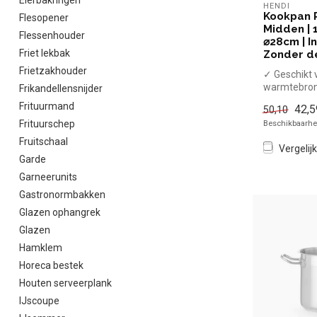
Eierbakringen
HENDI
Kookpan Pr
Flesopener
Midden | 1
Flessenhouder
⌀28cm | In
Friet lekbak
Zonder de
Frietzakhouder
✓ Geschikt v
warmtebro
Frikandellensnijder
✓ Hittebest
Frituurmand
42,5
50,10
handgrepe
Frituurschep
Beschikbaarhei
x Zonder dek
Fruitschaal
Vergelijk
Garde
Garneerunits
Gastronormbakken
Glazen ophangrek
Glazen
Hamklem
Horeca bestek
Houten serveerplank
IJscoupe