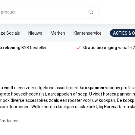
ze Socials
Nieuws
Merken
Klantenservice
ACTIES & 
p rekening
B2B bestellen
Gratis bezorging
vanaf €2
a vindt u een zeer uitgebreid assortiment
kookpannen
voor uw profess
 grote hoeveelheden rijst, aardappelen of soep. U vindt horeca pannen
r ook diverse accessoires zoals een rooster voor uw kookpan. De kookp
 warmtebronnen. Welke horeca kookpan u ook zoekt, bij HorecaRama sl
Producten