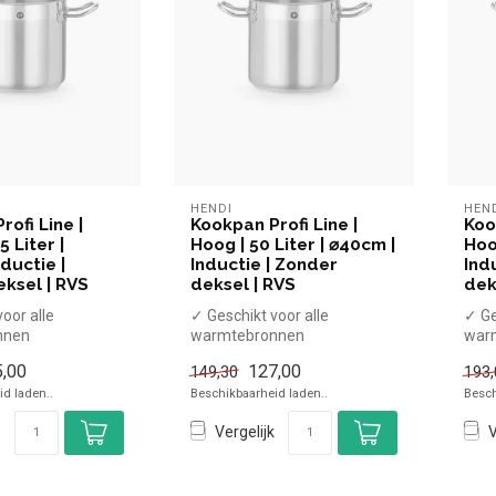
HENDI
HEN
ofi Line |
Kookpan Profi Line |
Koo
5 Liter |
Hoog | 50 Liter | ⌀40cm |
Hoo
ductie |
Inductie | Zonder
Ind
ksel | RVS
deksel | RVS
dek
oor alle
✓ Geschikt voor alle
✓ Ge
nnen
warmtebronnen
war
endige
✓ Hittebestendige
✓ Hi
,00
127,00
149,30
193,
n
handgrepen
han
d laden..
Beschikbaarheid laden..
Besch
se...
x Zonder dekse...
x Zo
Vergelijk
V