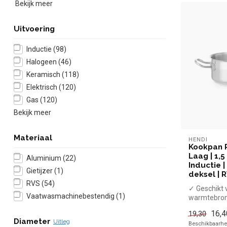
Bekijk meer
Uitvoering
Inductie
(98)
Halogeen
(46)
Keramisch
(118)
Elektrisch
(120)
Gas
(120)
Bekijk meer
Materiaal
HENDI
Kookpan Pr
Laag | 1,5
Aluminium
(22)
Inductie 
Gietijzer
(1)
deksel | 
RVS
(54)
✓ Geschikt v
Vaatwasmachinebestendig
(1)
warmtebro
✓ Hittebest
16,4
19,30
handgrepe
Diameter
Uitleg
Beschikbaarhei
x Zonder dek