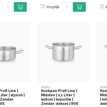
Vergelijk
V
HENDI
HEN
ofi Line |
Kookpan Profi Line |
Koo
Liter | ⌀32cm |
Midden | 2,1 Liter |
Mid
| Zonder
⌀16cm | Inductie |
| I
RVS
Zonder deksel | RVS
dek