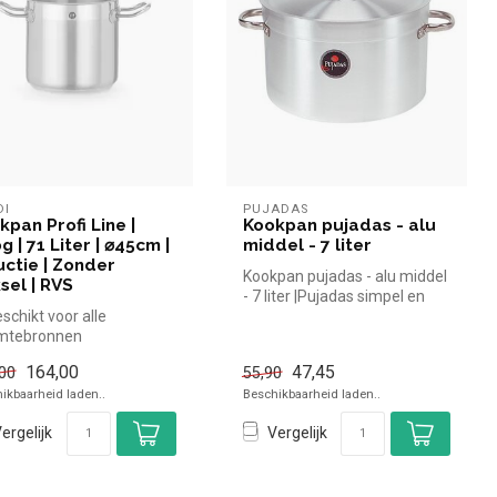
DI
PUJADAS
kpan Profi Line |
Kookpan pujadas - alu
g | 71 Liter | ⌀45cm |
middel - 7 liter
uctie | Zonder
Kookpan pujadas - alu middel
sel | RVS
- 7 liter |Pujadas simpel en
schikt voor alle
snel kopen voor in de ...
mtebronnen
ttebestendige
164,00
47,45
00
55,90
dgrepen
ikbaarheid laden..
Beschikbaarheid laden..
nder dekse...
ergelijk
Vergelijk