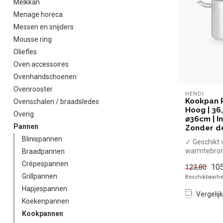
Melkkan
Menage horeca
Messen en snijders
Mousse ring
Oliefles
Oven accessoires
Ovenhandschoenen
Ovenrooster
HENDI
Kookpan Pr
Ovenschalen / braadsledes
Hoog | 36,
Overig
⌀36cm | In
Pannen
Zonder de
Blinispannen
✓ Geschikt v
warmtebro
Braadpannen
✓ Hittebest
Crêpespannen
105
123,80
handgrepe
Grillpannen
Beschikbaarhei
x Zonder dek
Hapjespannen
Vergelijk
Koekenpannen
Kookpannen