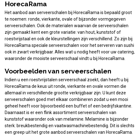
HorecaRama
Het aanbod aan serveerschalen bij HorecaRama is bepaald groot
te noemen: ronde, vierkante, ovale of bijzonder vormgegeven
serveerschalen. Ook de materialen waarvan de serveerschalen
zijn gemaakt kent een grote variatie: van hout, kunststof of
roestvrijstaal en ook de kleurstellingen zijn verschillend. Zo zijn bij
HorecaRama speciale serveerschalen voor het serveren van sushi
ook in zwart verkrijgbaar. Alles wat u nodig heeft voor uw catering,
waaronder de mooiste serveerschaal vindt u bij HorecaRama.
Voorbeelden van serveerschalen
Indien u een roestvrijstalen serveerschaal zoekt, dan heeft u bij
HorecaRama de keus uit ronde, vierkante en ovale vormen die
allemaal in verschillende grootte verkrijgbaar zijn. U kunt deze
serveerschalen goed met elkaar combineren zodat u een mooi
geheel heeft voor bijvoorbeeld een buffet of een bedrijfskantine.
Daarnaast is er een flink assortiment serveerschalen van
kunststof waaronder ook van melamine. Melamine is bijzonder
sterk: breukbestendig en vaatwasmachinebestendig. Dit is slechts
een greep uit het grote aanbod serveerschalen van HorecaRama.