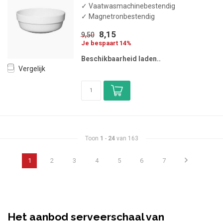
✓ Vaatwasmachinebestendig
✓ Magnetronbestendig
8,15
9,50
Je bespaart 14%
Beschikbaarheid laden..
Vergelijk
Toon
1
-
24
van 163
1
2
3
4
5
6
7
Het aanbod serveerschaal van