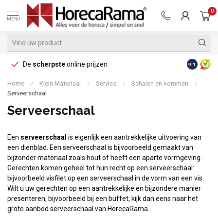
0
MENU
De
scherpste
online prijzen
Op reke
9.1
Home
/
Klein Materiaal
/
Servies
/
Schalen en kommen
/
Serveerschaal
Serveerschaal
Een
serveerschaal
is eigenlijk een aantrekkelijke uitvoering van
een dienblad. Een serveerschaal is bijvoorbeeld gemaakt van
bijzonder materiaal zoals hout of heeft een aparte vormgeving.
Gerechten komen geheel tot hun recht op een serveerschaal:
bijvoorbeeld visfilet op een serveerschaal in de vorm van een vis.
Wilt u uw gerechten op een aantrekkelijke en bijzondere manier
presenteren, bijvoorbeeld bij een buffet, kijk dan eens naar het
grote aanbod serveerschaal van HorecaRama.