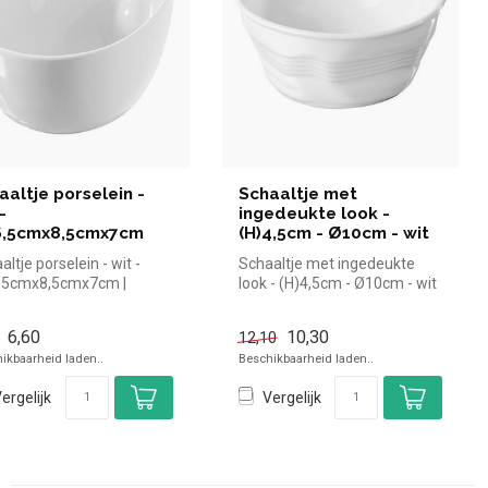
aaltje porselein -
Schaaltje met
-
ingedeukte look -
6,5cmx8,5cmx7cm
(H)4,5cm - Ø10cm - wit
altje porselein - wit -
Schaaltje met ingedeukte
,5cmx8,5cmx7cm |
look - (H)4,5cm - Ø10cm - wit
el en snel kopen voor in
| simpel en snel kopen vo...
6,60
10,30
12,10
ikbaarheid laden..
Beschikbaarheid laden..
ergelijk
Vergelijk