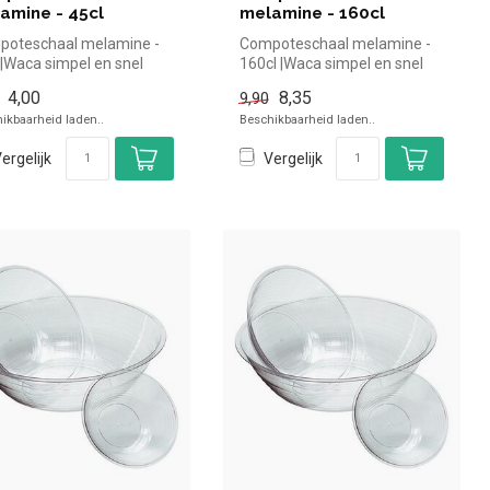
amine - 45cl
melamine - 160cl
poteschaal melamine -
Compoteschaal melamine -
 |Waca simpel en snel
160cl |Waca simpel en snel
n voor in de horeca.
kopen voor in de horeca.
4,00
8,35
9,90
..
Ove...
ikbaarheid laden..
Beschikbaarheid laden..
ergelijk
Vergelijk