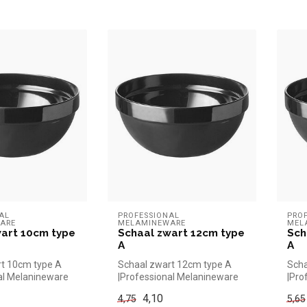
AL 
PROFESSIONAL 
PROF
ARE
MELAMINEWARE
MEL
wart 10cm type
Schaal zwart 12cm type
Sch
A
A
rt 10cm type A
Schaal zwart 12cm type A
Scha
al Melanineware
|Professional Melanineware
|Pro
el kopen voor in...
simpel en snel kopen voor in...
simp
4,10
4,75
5,65