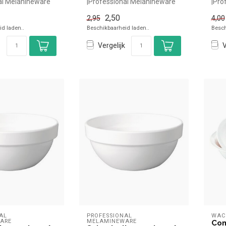
al Melanineware
|Professional Melanineware
|Pro
el kopen voor in
simpel en snel kopen voor in
simp
2,50
2,95
4,00
...
d...
d laden..
Beschikbaarheid laden..
Besch
Vergelijk
V
AL 
PROFESSIONAL 
WAC
ARE
MELAMINEWARE
Com