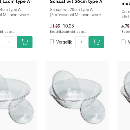
t 14cm type A
Schaal wit 20cm type A
mel
14cm type A
Schaal wit 20cm type A
Com
al Melanineware
|Professional Melanineware
45cl
el kopen voor in
simpel en snel kopen voor in
kope
d...
10,05
11,85
4,75
Over.
d laden..
Beschikbaarheid laden..
Besch
Vergelijk
V