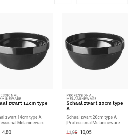
ESSIONAL 
PROFESSIONAL 
AMINEWARE
MELAMINEWARE
aal zwart 14cm type
Schaal zwart 20cm type
A
al zwart 14cm type A
Schaal zwart 20cm type A
fessional Melanineware
|Professional Melanineware
el en snel kopen voor in...
simpel en snel kopen voor in...
4,80
10,05
11,85