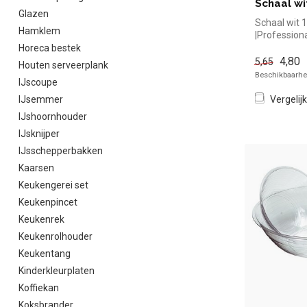
Schaal wi
Glazen
Schaal wit 
Hamklem
|Profession
simpel en sn
Horeca bestek
d...
4,80
5,65
Houten serveerplank
Beschikbaarhei
IJscoupe
Vergelijk
IJsemmer
IJshoornhouder
IJsknijper
IJsschepperbakken
Kaarsen
Keukengerei set
Keukenpincet
Keukenrek
Keukenrolhouder
Keukentang
Kinderkleurplaten
Koffiekan
Koksbrander