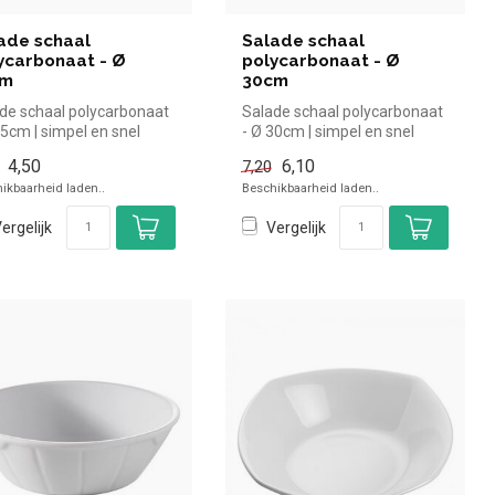
ade schaal
Salade schaal
ycarbonaat - Ø
polycarbonaat - Ø
cm
30cm
de schaal polycarbonaat
Salade schaal polycarbonaat
25cm | simpel en snel
- Ø 30cm | simpel en snel
n voor in de horeca. O...
kopen voor in de horeca. O...
4,50
6,10
7,20
ikbaarheid laden..
Beschikbaarheid laden..
ergelijk
Vergelijk