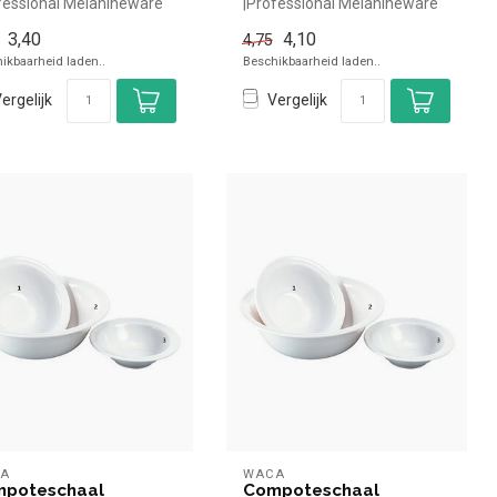
fessional Melanineware
|Professional Melanineware
el en snel kopen voor in
simpel en snel kopen voor in
3,40
4,10
4,75
d...
ikbaarheid laden..
Beschikbaarheid laden..
ergelijk
Vergelijk
A
WACA
poteschaal
Compoteschaal