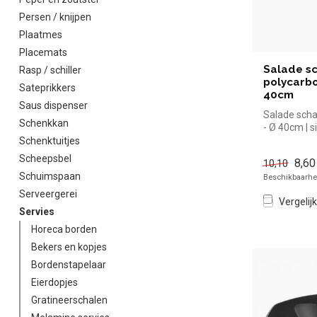
Persen / knijpen
Plaatmes
Placemats
Salade s
Rasp / schiller
polycarbo
Sateprikkers
40cm
Saus dispenser
Salade scha
Schenkkan
- Ø 40cm | s
kopen voor i
Schenktuitjes
Scheepsbel
8,60
10,10
Schuimspaan
Beschikbaarhei
Serveergerei
Vergelijk
Servies
Horeca borden
Bekers en kopjes
Bordenstapelaar
Eierdopjes
Gratineerschalen