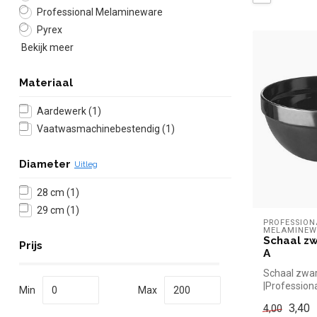
Professional Melamineware
Pyrex
Bekijk meer
Materiaal
Aardewerk
(1)
Vaatwasmachinebestendig
(1)
Diameter
Uitleg
28 cm
(1)
29 cm
(1)
PROFESSION
MELAMINEW
Schaal z
Prijs
A
Schaal zwa
|Profession
Min
Max
simpel en sn
3,40
4,00