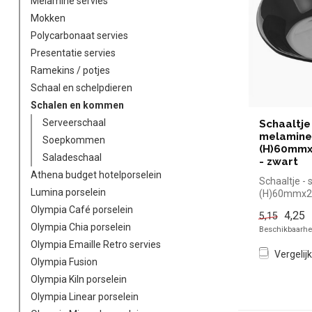
Melamine servies
Mokken
Polycarbonaat servies
Presentatie servies
Ramekins / potjes
Schaal en schelpdieren
Schalen en kommen
Serveerschaal
Schaaltje
melamine
Soepkommen
(H)60mm
Saladeschaal
- zwart
Athena budget hotelporselein
Schaaltje - 
Lumina porselein
(H)60mmx
zwart | sim
Olympia Café porselein
4,25
5,15
...
Olympia Chia porselein
Beschikbaarhei
Olympia Emaille Retro servies
Vergelijk
Olympia Fusion
Olympia Kiln porselein
Olympia Linear porselein