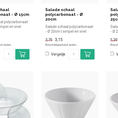
chaal
Salade schaal
Sal
onaat - Ø 15cm
polycarbonaat - Ø
pol
20cm
25
al polycarbonaat
impel en snel
Salade schaal polycarbonaat
Sala
n de horeca. O...
- Ø 20cm | simpel en snel
- Ø 
kopen voor in de horeca. O...
kope
3,15
3,75
5,20
d laden..
Beschikbaarheid laden..
Besch
Vergelijk
V