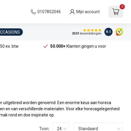
0
0107852046
Mijn account
OCCASIONS
9.1
2533
beoordelingen
50 ex. btw
50.000+
Klanten gingen u voor
r uitgebreid worden genoemd. Een enorme keus aan horeca
len en van verschillende materialen. Voor elke horecagelegenheid
ak rond en doe inspiratie op.
Toon: