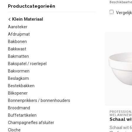
Beschikbaarhei
Productcategorieën
Vergelijk
Klein Materiaal
Aansteker
Afdruipmat
Bakbonen
Bakkwast
Bakmatten
Bakspatel / roerlepel
Bakvormen
Beslagkom
Bestekbakken
Blikopener
Bonnenprikkers / bonnenhouders
Broodmand
PROFESSION
Buffetartikelen
MELAMINEW
Schaal wi
Champagnefles afsluiter
Schaal wit 
Cloche