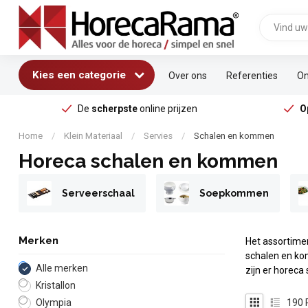
Kies een categorie
Over ons
Referenties
On
De
scherpste
online prijzen
O
Home
/
Klein Materiaal
/
Servies
/
Schalen en kommen
Horeca schalen en kommen
Serveerschaal
Soepkommen
Merken
Het assortime
schalen en kom
Alle merken
zijn er horeca
Kristallon
190
Olympia