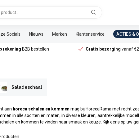
ze Socials
Nieuws
Merken
Klantenservice
ACTIES & 
p rekening
B2B bestellen
Gratis bezorging
vanaf €2
Saladeschaal
nt aan
horeca schalen en kommen
mag bij HorecaRama met recht zee
men in alle soorten en maten, in diverse kleuren, aantrekkelijke model
 schalen en kommen te vinden naar smaak en keuze. Kijk eens op uw gem
Producten