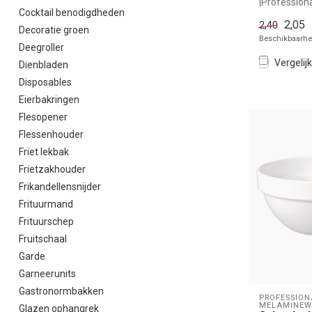
|Profession
Cocktail benodigdheden
simpel en sn
2,05
2,40
de...
Decoratie groen
Beschikbaarhei
Deegroller
Vergelijk
Dienbladen
Disposables
Eierbakringen
Flesopener
Flessenhouder
Friet lekbak
Frietzakhouder
Frikandellensnijder
Frituurmand
Frituurschep
Fruitschaal
Garde
Garneerunits
Gastronormbakken
PROFESSION
MELAMINEW
Glazen ophangrek