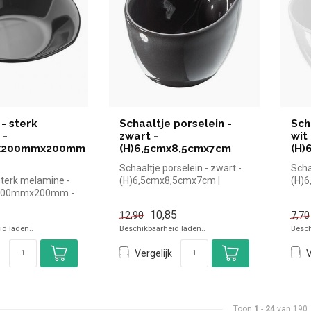
 - sterk
Schaaltje porselein -
Sch
 -
zwart -
wit 
x200mmx200mm
(H)6,5cmx8,5cmx7cm
(H)
Schaaltje porselein - zwart -
Scha
sterk melamine -
(H)6,5cmx8,5cmx7cm |
(H)6
200mmx200mm -
simpel en snel kopen voor in
simp
pel en snel kopen
...
de...
10,85
12,90
7,70
d laden..
Beschikbaarheid laden..
Besch
Vergelijk
V
Toon
1
-
24
van 190