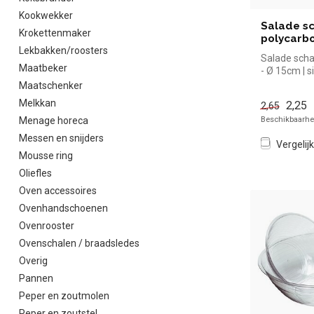
Kookwekker
Salade s
Krokettenmaker
polycarb
Lekbakken/roosters
Salade scha
Maatbeker
- Ø 15cm | s
kopen voor i
Maatschenker
Melkkan
2,25
2,65
Beschikbaarhei
Menage horeca
Messen en snijders
Vergelijk
Mousse ring
Oliefles
Oven accessoires
Ovenhandschoenen
Ovenrooster
Ovenschalen / braadsledes
Overig
Pannen
Peper en zoutmolen
Peper en zoutstel