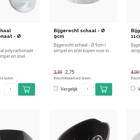
chaal
Bijgerecht schaal - Ø
Bij
naat - Ø
9cm
11
Bijgerecht schaal - Ø 9cm |
Bijg
al polycarbonaat
simpel en snel kopen voor in
simp
impel en snel
de horeca. Overzichteli...
de h
n de horeca. O...
2,75
3,30
4,00
d laden..
Beschikbaarheid laden..
Besch
Vergelijk
V