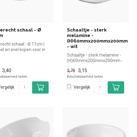
gerecht schaal - Ø
Schaaltje - sterk
cm
melamine -
(H)60mmx200mmx200mm
erecht schaal - Ø 11cm |
- wit
el en snel kopen voor in
oreca. Overzichtel...
Schaaltje - sterk melamine -
(H)60mmx200mmx200mm -
wit | simpel en snel kopen vo...
3,40
3,15
3,75
ikbaarheid laden..
Beschikbaarheid laden..
ergelijk
Vergelijk