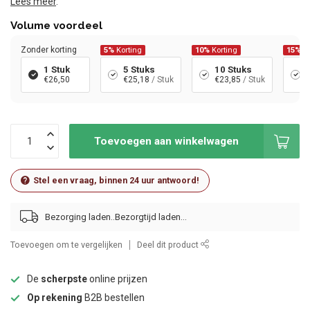
Lees meer
.
Volume voordeel
Zonder korting
5%
Korting
10%
Korting
15%
Ko
1 Stuk
5 Stuks
10 Stuks
€26,50
€25,18
/ Stuk
€23,85
/ Stuk
Toevoegen aan winkelwagen
Stel een vraag, binnen 24 uur antwoord!
Bezorging laden..
Toevoegen om te vergelijken
Deel dit product
De
scherpste
online prijzen
Op rekening
B2B bestellen