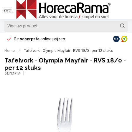
MENU
De
scherpste
online prijzen
Op reke
9.1
Home
/
Tafelvork - Olympia Mayfair - RVS 18/0 - per 12 stuks
Tafelvork - Olympia Mayfair - RVS 18/0 -
per 12 stuks
OLYMPIA