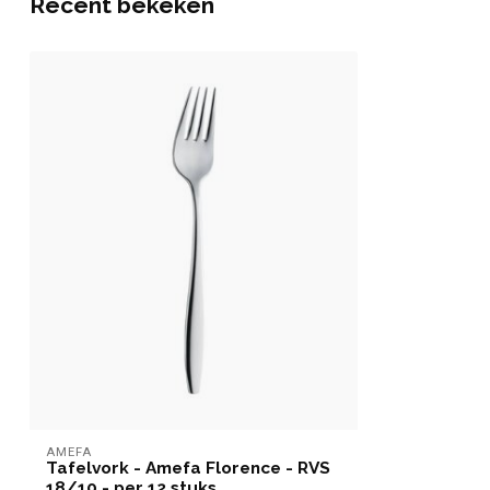
Recent bekeken
AMEFA
Tafelvork - Amefa Florence - RVS
18/10 - per 12 stuks