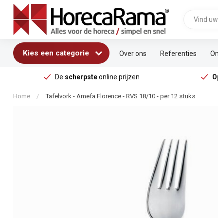
Kies een categorie
Over ons
Referenties
On
De
scherpste
online prijzen
O
Home
/
Tafelvork - Amefa Florence - RVS 18/10 - per 12 stuks