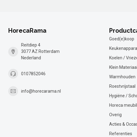
HorecaRama
Productc
Goed(e)koop
Reitdiep 4
Keukenappara
3077 AZ Rotterdam
Nederland
Koelen / Vriez
Klein Materiaa
0107852046
Warmhouden
Roestvrijstaal
info@horecarama.nl
Hygiëne / Sc
Horeca meubil
Overig
Acties & Occa
Referenties