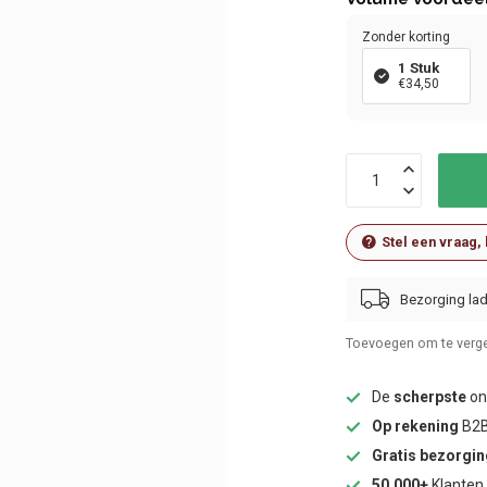
Zonder korting
1 Stuk
€34,50
Stel een vraag,
Bezorging lad
Toevoegen om te verge
De
scherpste
onl
Op rekening
B2B
Gratis bezorgi
50.000+
Klanten 