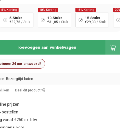
5%
Korting
10%
Korting
15%
Korting
20%
Kort
5 Stuks
10 Stuks
15 Stuks
20
€32,78
/ Stuk
€31,05
/ Stuk
€29,33
/ Stuk
€2
Toevoegen aan winkelwagen
 binnen 24 uur antwoord!
en..
lijken
Deel dit product
ine prijzen
 bestellen
ng
vanaf €250 ex. btw
gingen u voor