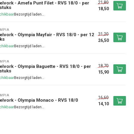
21,80
elvork - Amefa Punt Filet - RVS 18/0 - per
stuks
18,50
chikbaar
MPIA
31,20
elvork - Olympia Mayfair - RVS 18/0 - per 12
ks
26,50
chikbaar
MPIA
18,70
elvork - Olympia Baguette - RVS 18/0 - per
stuks
15,90
chikbaar
MPIA
16,60
elvork - Olympia Monaco - RVS 18/0
14,10
chikbaar