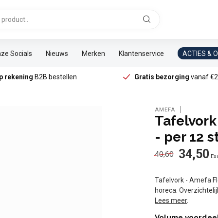
ze Socials
Nieuws
Merken
Klantenservice
ACTIES & 
p rekening
B2B bestellen
Gratis bezorging
vanaf €2
AMEFA
Tafelvork
- per 12 s
34,50
40,60
Exc
Tafelvork - Amefa F
horeca. Overzichteli
Lees meer
.
Volume voordee