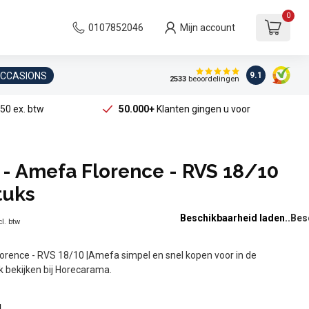
0
0107852046
Mijn account
OCCASIONS
9.1
2533
beoordelingen
50 ex. btw
50.000+
Klanten gingen u voor
 - Amefa Florence - RVS 18/10
tuks
Beschikbaarheid laden..
l. btw
lorence - RVS 18/10 |Amefa simpel en snel kopen voor in de
jk bekijken bij Horecarama.
l