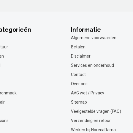
ategorieën
Informatie
Algemene voorwaarden
tuur
Betalen
en
Disclaimer
l
Services en onderhoud
Contact
Over ons
hoonmaak
AVG wet / Privacy
air
Sitemap
Veelgestelde vragen (FAQ)
sions
Verzending en retour
Werken bij HorecaRama