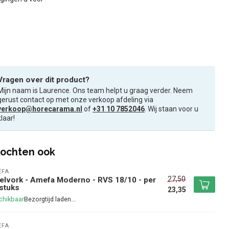
Vragen over dit product?
Mijn naam is Laurence. Ons team helpt u graag verder. Neem
gerust contact op met onze verkoop afdeling via
verkoop@horecarama.nl
of
+31 10 7852046
. Wij staan voor u
klaar!
ochten ook
EFA
27,50
elvork - Amefa Moderno - RVS 18/10 - per
stuks
23,35
chikbaar
EFA