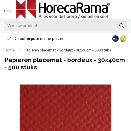
MENU
De
scherpste
online prijzen
Op reke
9.1
Home
/
Papieren placemat - bordeux - 30x40cm - 500 stuks
Papieren placemat - bordeux - 30x40cm
- 500 stuks