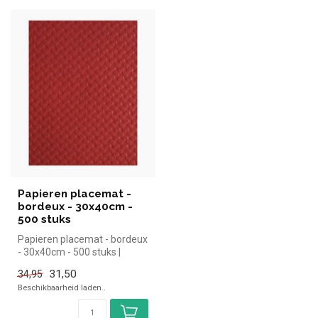
Papieren placemat -
bordeux - 30x40cm -
500 stuks
Papieren placemat - bordeux
- 30x40cm - 500 stuks |
simpel en snel kopen voor
31,50
34,95
in...
Beschikbaarheid laden..