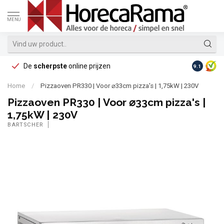
MENU
De
scherpste
online prijzen
Op reke
9.1
Home
/
Pizzaoven PR330 | Voor ⌀33cm pizza's | 1,75kW | 230V
Pizzaoven PR330 | Voor ⌀33cm pizza's |
1,75kW | 230V
BARTSCHER