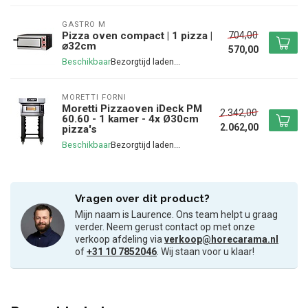
GASTRO M
704,00
Pizza oven compact | 1 pizza |
⌀32cm
570,00
Beschikbaar
MORETTI FORNI
Moretti Pizzaoven iDeck PM
2.342,00
60.60 - 1 kamer - 4x Ø30cm
2.062,00
pizza's
Beschikbaar
Vragen over dit product?
Mijn naam is Laurence. Ons team helpt u graag
verder. Neem gerust contact op met onze
verkoop afdeling via
verkoop@horecarama.nl
of
+31 10 7852046
. Wij staan voor u klaar!