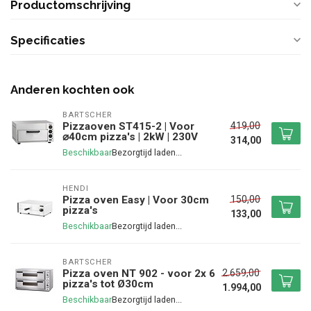
Productomschrijving
Specificaties
Anderen kochten ook
BARTSCHER
419,00
Pizzaoven ST415-2 | Voor
⌀40cm pizza's | 2kW | 230V
314,00
Beschikbaar
HENDI
150,00
Pizza oven Easy | Voor 30cm
pizza's
133,00
Beschikbaar
BARTSCHER
2.659,00
Pizza oven NT 902 - voor 2x 6
pizza's tot Ø30cm
1.994,00
Beschikbaar