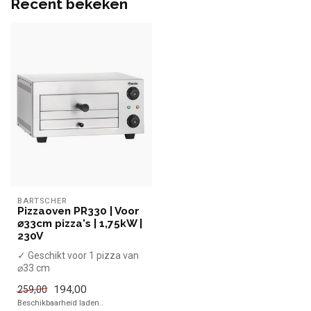
Recent bekeken
BARTSCHER
Pizzaoven PR330 | Voor
⌀33cm pizza's | 1,75kW |
230V
✓ Geschikt voor 1 pizza van
⌀33 cm
✓ 1,75 kW
194,00
259,00
✓ 230 Volt
Beschikbaarheid laden..