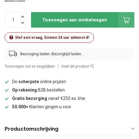
Toevoegen aan winkelwagen
Stel een vraag, binnen 24 uur antwoord!
Bezorging laden..
Toevoegen om te vergelijken
Deel dit product
De
scherpste
online prijzen
Op rekening
B2B bestellen
Gratis bezorging
vanaf €250 ex. btw
50.000+
Klanten gingen u voor
Productomschrijving