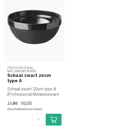
PROFESSIONAL 
MELAMINEWARE
Schaal zwart 20cm
type A
Schaal zwart 20cm type A
|Professional Melanineware
simpel en snel kopen voor
10,05
11,85
in...
Beschikbaarheid laden..