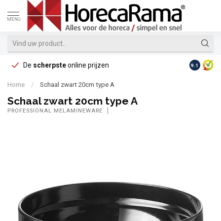
MENU
De
scherpste
online prijzen
Op reke
9.1
Home
/
Schaal zwart 20cm type A
Schaal zwart 20cm type A
PROFESSIONAL MELAMINEWARE