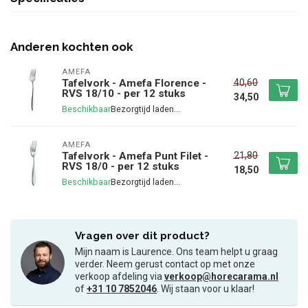
Anderen kochten ook
AMEFA
40,60
Tafelvork - Amefa Florence -
RVS 18/10 - per 12 stuks
34,50
Beschikbaar
AMEFA
21,80
Tafelvork - Amefa Punt Filet -
RVS 18/0 - per 12 stuks
18,50
Beschikbaar
Vragen over dit product?
Mijn naam is Laurence. Ons team helpt u graag
verder. Neem gerust contact op met onze
verkoop afdeling via
verkoop@horecarama.nl
of
+31 10 7852046
. Wij staan voor u klaar!