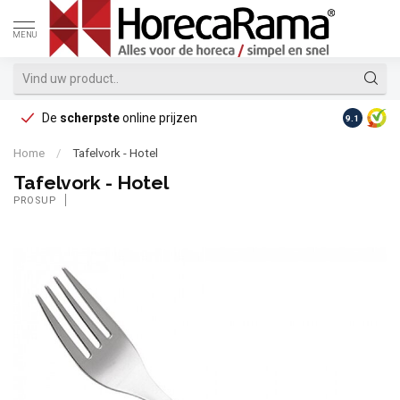
MENU
De
scherpste
online prijzen
Op reke
9.1
Home
/
Tafelvork - Hotel
Tafelvork - Hotel
PROSUP