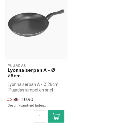
PUJADAS
Lyonnaiserpan A - Ø
26cm
Lyonnaiserpan A - Ø 26cm
|Pujadas simpel en snel
kopen voor in de horeca.
10,90
12,80
Overzi...
Beschikbaarheid laden..