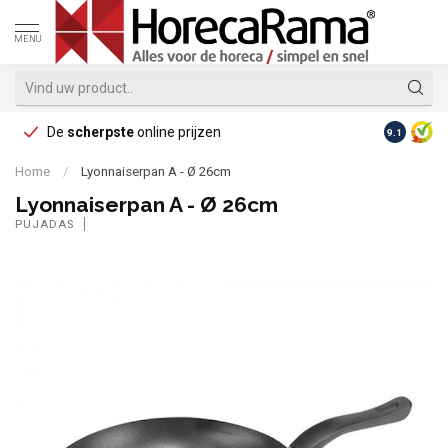
MENU
De
scherpste
online prijzen
Op reke
9.1
Home
/
Lyonnaiserpan A - Ø 26cm
Lyonnaiserpan A - Ø 26cm
PUJADAS