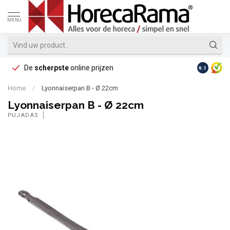
MENU
De
scherpste
online prijzen
Op reke
9.1
Home
/
Lyonnaiserpan B - Ø 22cm
Lyonnaiserpan B - Ø 22cm
PUJADAS