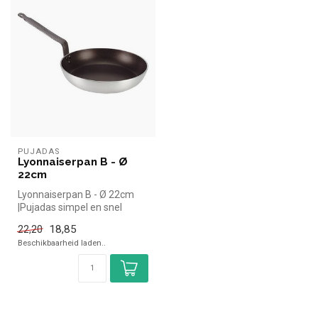
PUJADAS
Lyonnaiserpan B - Ø
22cm
Lyonnaiserpan B - Ø 22cm
|Pujadas simpel en snel
kopen voor in de horeca.
18,85
22,20
Overzi...
Beschikbaarheid laden..