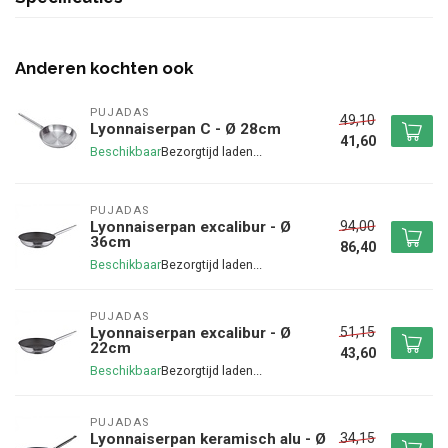
Anderen kochten ook
PUJADAS
49,10
Lyonnaiserpan C - Ø 28cm
41,60
Beschikbaar
PUJADAS
94,00
Lyonnaiserpan excalibur - Ø
36cm
86,40
Beschikbaar
PUJADAS
51,15
Lyonnaiserpan excalibur - Ø
22cm
43,60
Beschikbaar
PUJADAS
34,15
Lyonnaiserpan keramisch alu - Ø