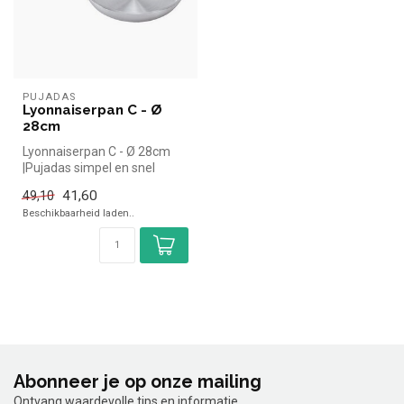
PUJADAS
Lyonnaiserpan C - Ø
28cm
Lyonnaiserpan C - Ø 28cm
|Pujadas simpel en snel
kopen voor in de horeca.
41,60
49,10
Overzi...
Beschikbaarheid laden..
Abonneer je op onze mailing
Ontvang waardevolle tips en informatie