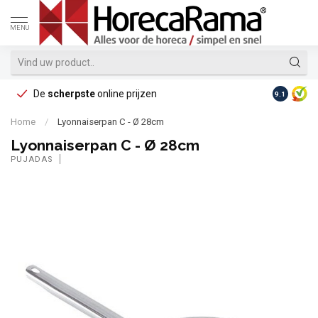
MENU
De
scherpste
online prijzen
Op reke
9.1
Home
/
Lyonnaiserpan C - Ø 28cm
Lyonnaiserpan C - Ø 28cm
PUJADAS