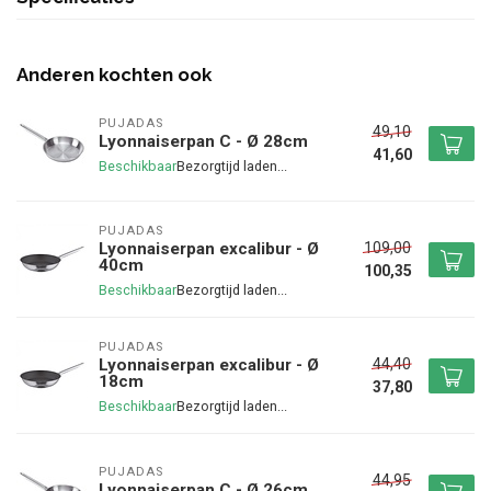
Anderen kochten ook
PUJADAS
49,10
Lyonnaiserpan C - Ø 28cm
41,60
Beschikbaar
PUJADAS
109,00
Lyonnaiserpan excalibur - Ø
40cm
100,35
Beschikbaar
PUJADAS
44,40
Lyonnaiserpan excalibur - Ø
18cm
37,80
Beschikbaar
PUJADAS
44,95
Lyonnaiserpan C - Ø 26cm