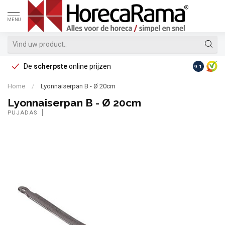
MENU
De
scherpste
online prijzen
Op reke
9.1
Home
/
Lyonnaiserpan B - Ø 20cm
Lyonnaiserpan B - Ø 20cm
PUJADAS