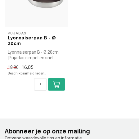
PUJADAS
Lyonnaiserpan B - Ø
20cm
Lyonnaiserpan B - Ø 20cm
|Pujadas simpel en snel
kopen voor in de horeca.
16,05
18,90
Overzi...
Beschikbaarheid laden..
Abonneer je op onze mailing
Ontvang waardevolle tips en informatie