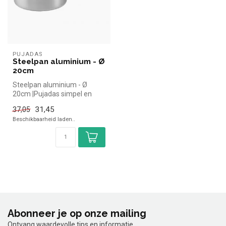
PUJADAS
Steelpan aluminium - Ø
20cm
Steelpan aluminium - Ø
20cm |Pujadas simpel en
snel kopen voor in de horeca.
31,45
37,05
Ove...
Beschikbaarheid laden..
Abonneer je op onze mailing
Ontvang waardevolle tips en informatie