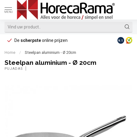
MENU
De
scherpste
online prijzen
Op reke
9.1
Home
/
Steelpan aluminium - Ø 20cm
Steelpan aluminium - Ø 20cm
PUJADAS