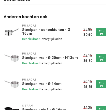
Anderen kochten ook
PUJADAS
35,85
Steelpan - schenktuiten - Ø
16cm
30,50
Beschikbaar
PUJADAS
42,15
Steelpan rvs - Ø 20cm - H13cm
35,80
Beschikbaar
PUJADAS
30,15
Steelpan rvs - Ø 14cm
25,65
Beschikbaar
SITRAM
14,25
Steelpan - vip3 - Ø 16cm