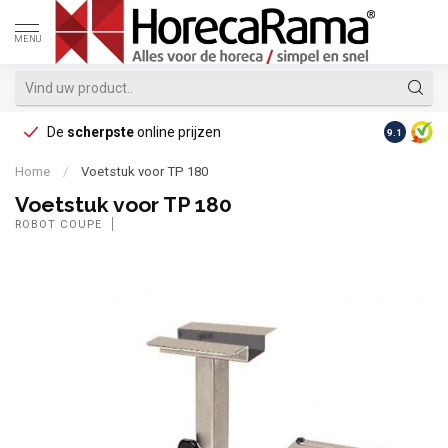
MENU
De
scherpste
online prijzen
Op reke
9.1
Home
/
Voetstuk voor TP 180
Voetstuk voor TP 180
ROBOT COUPE